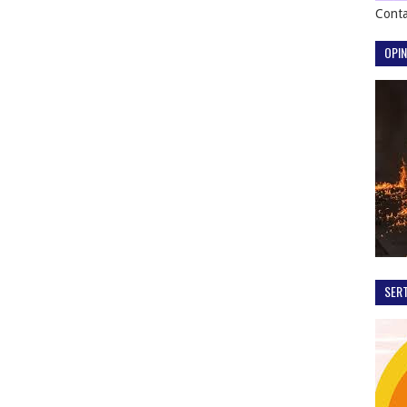
Conta
OPIN
SER