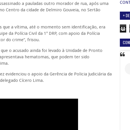
CON
ssassinado a pauladas outro morador de rua, após uma
 no Centro da cidade de Delmiro Gouveia, no Sertão
+ DE
 que a vítima, até o momento sem identificação, era
u
pe da Polícia Civil da 1ª DRP, com apoio da Polícia
or do crime”, frisou.
CON
a que o acusado ainda foi levado à Unidade de Pronto
 apresentava hematomas, que podem ter sido
tima.
 evidenciou o apoio da Gerência de Policia Judiciária da
, delegado Cícero Lima.