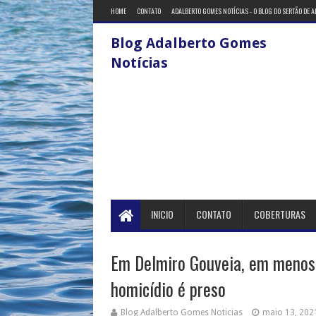
HOME
CONTATO
ADALBERTO GOMES NOTÍCIAS - O BLOG DO SERTÃO DE 
Blog Adalberto Gomes
Notícias
INICIO
CONTATO
COBERTURAS
Em Delmiro Gouveia, em menos 
homicídio é preso
Blog Adalberto Gomes Noticias
maio 13, 202