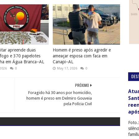
litar apreende duas
Homem é preso após agredir e
fogo e 370 papelotes
ameaçar esposa com faca em
ha em Água Branca–AL
Canapi–AL
 2026
0
May 17, 2026
0
DES
PRÓXIMO
Atua
Foragido há 30 anos por homicídio,
San
homem é preso em Delmiro Gouveia
pela Polícia Civil
ree
apó
Foto.
silên
famíl