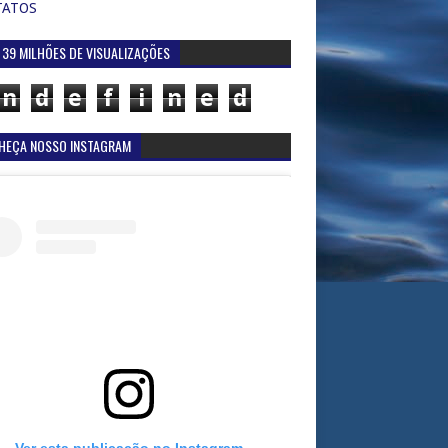
TATOS
 39 MILHÕES DE VISUALIZAÇÕES
n
d
e
f
i
n
e
d
HEÇA NOSSO INSTAGRAM
Ver esta publicação no Instagram