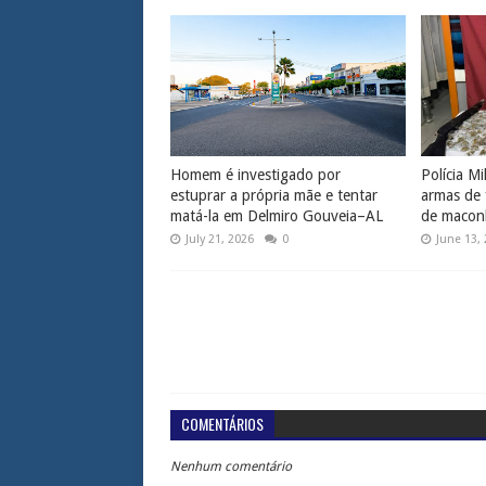
Homem é investigado por
Polícia Mi
estuprar a própria mãe e tentar
armas de 
matá-la em Delmiro Gouveia–AL
de macon
July 21, 2026
0
June 13,
COMENTÁRIOS
Nenhum comentário