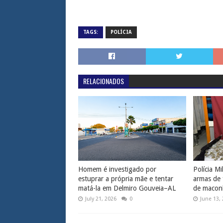
TAGS:
POLÍCIA
RELACIONADOS
Homem é investigado por
Polícia Mi
estuprar a própria mãe e tentar
armas de 
matá-la em Delmiro Gouveia–AL
de macon
July 21, 2026
0
June 13,