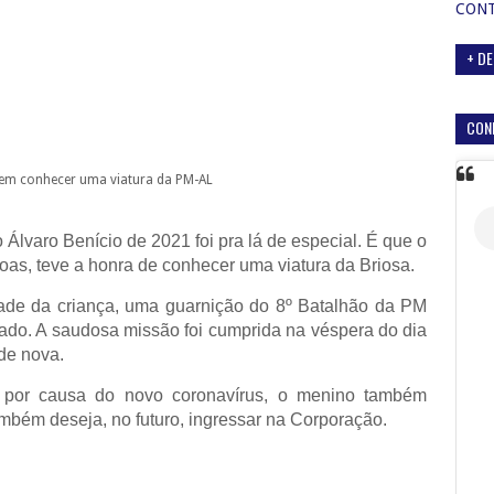
CON
+ DE
CON
em conhecer uma viatura da PM-AL
Álvaro Benício de 2021 foi pra lá de especial. É que o
agoas, teve a honra de conhecer uma viatura da Briosa.
tade
da criança, uma guarnição do 8º Batalhão da PM
izado. A saudosa missão foi cumprida na véspera do dia
de nova.
 por causa do novo coronavírus, o menino também
mbém deseja, no futuro, ingressar na Corporação.