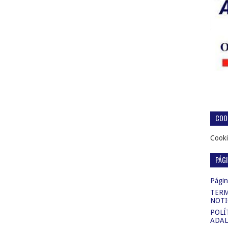
COOK
Cooki
PÁG
Página
TERM
NOTI
POLÍ
ADAL