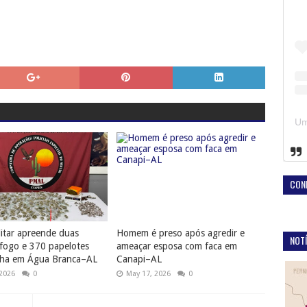
CON
litar apreende duas
Homem é preso após agredir e
NOTÍ
fogo e 370 papelotes
ameaçar esposa com faca em
ha em Água Branca–AL
Canapi–AL
 2026
0
May 17, 2026
0