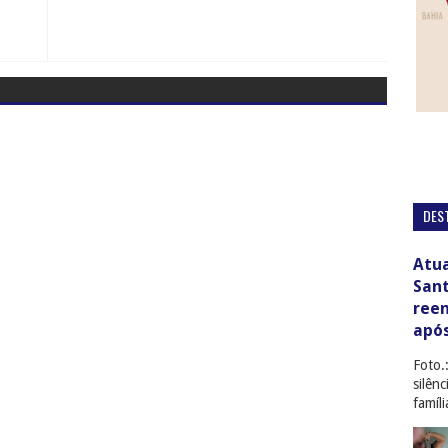
DES
Atua
San
ree
apó
Foto.
silên
famíl