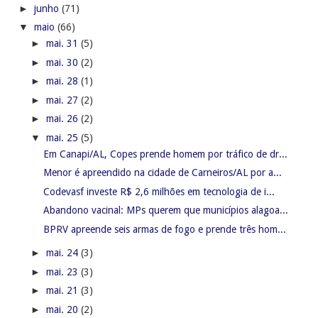
►
junho
(71)
▼
maio
(66)
►
mai. 31
(5)
►
mai. 30
(2)
►
mai. 28
(1)
►
mai. 27
(2)
►
mai. 26
(2)
▼
mai. 25
(5)
Em Canapi/AL, Copes prende homem por tráfico de dr...
Menor é apreendido na cidade de Carneiros/AL por a...
Codevasf investe R$ 2,6 milhões em tecnologia de i...
Abandono vacinal: MPs querem que municípios alagoa...
BPRV apreende seis armas de fogo e prende três hom...
►
mai. 24
(3)
►
mai. 23
(3)
►
mai. 21
(3)
►
mai. 20
(2)