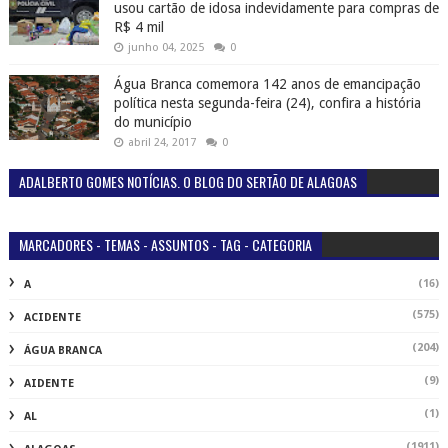
usou cartão de idosa indevidamente para compras de
R$ 4 mil
junho 04, 2025
0
Água Branca comemora 142 anos de emancipação
política nesta segunda-feira (24), confira a história
do município
abril 24, 2017
0
ADALBERTO GOMES NOTÍCIAS. O BLOG DO SERTÃO DE ALAGOAS
MARCADORES - TEMAS - ASSUNTOS - TAG - CATEGORIA
(16)
A
(575)
ACIDENTE
(204)
ÁGUA BRANCA
(9)
AIDENTE
(1)
AL
(1911)