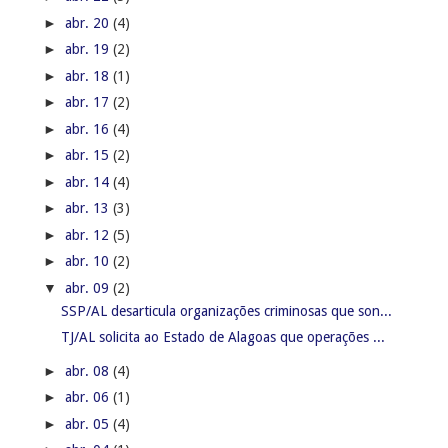
►
abr. 20
(4)
►
abr. 19
(2)
►
abr. 18
(1)
►
abr. 17
(2)
►
abr. 16
(4)
►
abr. 15
(2)
►
abr. 14
(4)
►
abr. 13
(3)
►
abr. 12
(5)
►
abr. 10
(2)
▼
abr. 09
(2)
SSP/AL desarticula organizações criminosas que son...
TJ/AL solicita ao Estado de Alagoas que operações ...
►
abr. 08
(4)
►
abr. 06
(1)
►
abr. 05
(4)