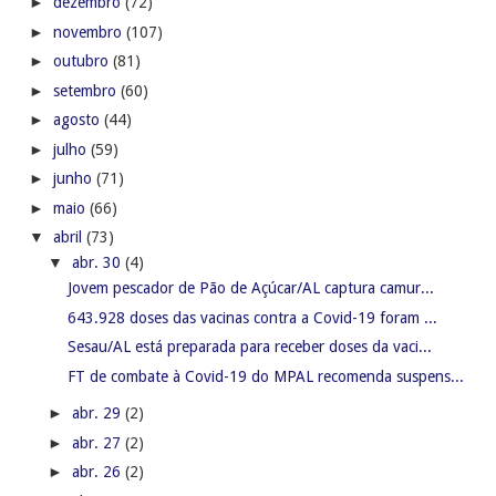
▼
abr. 30
(4)
Jovem pescador de Pão de Açúcar/AL captura camur...
643.928 doses das vacinas contra a Covid-19 foram ...
Sesau/AL está preparada para receber doses da vaci...
FT de combate à Covid-19 do MPAL recomenda suspens...
►
abr. 29
(2)
►
abr. 27
(2)
►
abr. 26
(2)
►
abr. 25
(3)
►
abr. 24
(1)
►
abr. 23
(3)
►
abr. 22
(5)
►
abr. 20
(4)
►
abr. 19
(2)
►
abr. 18
(1)
►
abr. 17
(2)
►
abr. 16
(4)