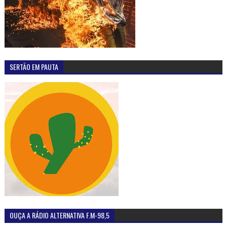
OUÇA A RÁDIO ALTERNATIVA F.M-98,5
MAIS LIDAS
Prefeitura de Olho D'Água do Casado lança edital
para realização do concurso público com 120 vagas