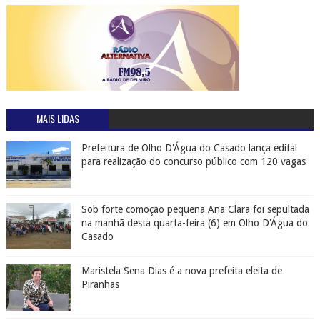
Sob forte comoção pequena Ana Clara foi sepultada
na manhã desta quarta-feira (6) em Olho D'Água do
Casado
Maristela Sena Dias é a nova prefeita eleita de
Piranhas
Piranhas é um dos 10 melhores lugares para banho
de água doce no Brasil
julho 21, 2016
0
Mãe em Olho D'Água do Casado pede ajuda para o
pequeno Artur Santos, que sofre de doença rara
dezembro 07, 2016
0
Engenhos de Alagoas garantem turismo de experiência para fugir de
clichês