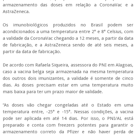
caso a vacina belga seja armazenada na mesma temperatura
dos outros dois imunizantes, a validade é somente de cinco
dias. As doses precisam estar em uma temperatura muito
mais baixa para ter um prazo maior de validade.
“As doses vão chegar congeladas até o Estado em uma
temperatura entre, -25° e -15°. Nessas condições, a vacina
pode ser aplicada em até 14 dias. Por isso, o PNI/AL está
preparado e conta com freezers potentes para garantir o
armazenamento correto da Pfizer e não haver perda de
doses”, informa Rafaela.
Assim como as outras duas vacinas contra a Covid-19, para se
ter a imunidade completa com a Pfizer é preciso aplicar duas
doses, em um intervalo de 21 dias.
Ultra freezers
– Para manter o prazo máximo de validade a
partir da data de fabricação, a vacina precisa estar congelada e
acondicionada em um freezer de ultrabaixa temperatura, que
varia de -80°C à -60°C. Dessa forma, o imunizante da Pfizer
pode ser administrado em até seis meses.