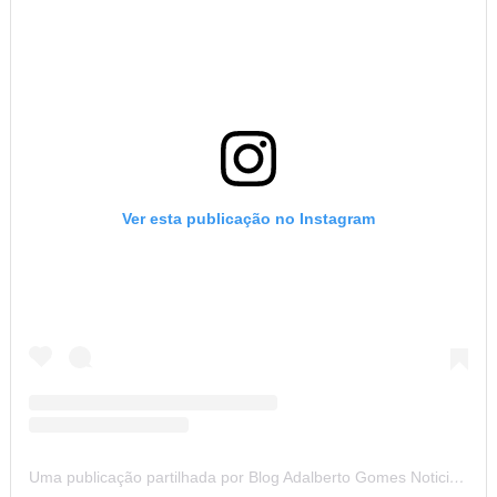
Uma publicação partilhada por Blog Adalberto Gomes Noticias (@blogadalbertogomesnoticiass)
CONHEÇA NOSSA PÁGINA NO FACEBOOK
NOTÍCIAS DOS 26 MUNICÍPIOS DO SERTÃO DE ALAGOAS