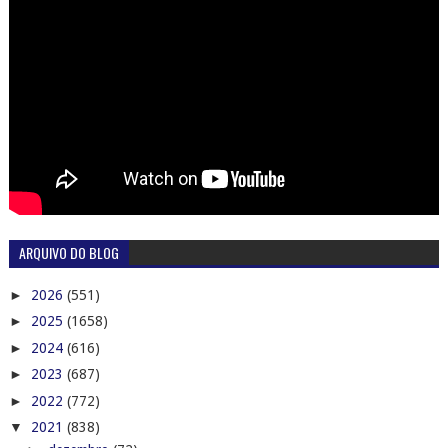
ARQUIVO DO BLOG
►
2026
(551)
►
2025
(1658)
►
2024
(616)
►
2023
(687)
►
2022
(772)
▼
2021
(838)
►
dezembro
(72)
►
novembro
(107)
►
outubro
(81)
►
setembro
(60)
►
agosto
(44)
►
julho
(59)
►
junho
(71)
►
maio
(66)
▼
abril
(73)