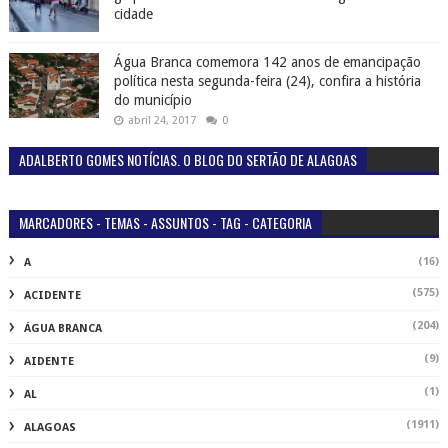
(16)
A
(575)
ACIDENTE
(204)
ÁGUA BRANCA
(9)
AIDENTE
(1)
AL
(1911)
ALAGOAS
(3)
C
(2)
CACHOEIRA
(2)
CAMPANHA
(152)
CANAPI
(2)
CANAPI POLÍCIA
(53)
CARNAVAL
(284)
COBERTURAS