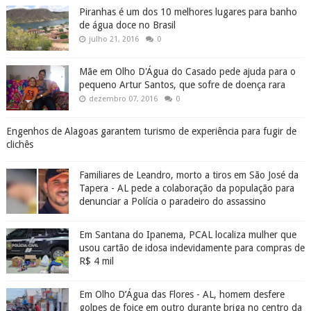
Familiares de Leandro, morto a tiros em São José da
Tapera - AL pede a colaboração da população para
denunciar a Polícia o paradeiro do assassino
Em Santana do Ipanema, PCAL localiza mulher que
usou cartão de idosa indevidamente para compras de
R$ 4 mil
Em Olho D’Água das Flores - AL, homem desfere
golpes de foice em outro durante briga no centro da
cidade
Água Branca comemora 142 anos de emancipação
política nesta segunda-feira (24), confira a história
do município
abril 24, 2017
0
ADALBERTO GOMES NOTÍCIAS. O BLOG DO SERTÃO DE ALAGOAS
MARCADORES - TEMAS - ASSUNTOS - TAG - CATEGORIA