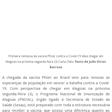
Alagoas na próxima segunda-feira (3)
Carla Cleto
Texto de João Victor
Barroso
A chegada da vacina Pfizer ao Brasil veio para renovar as
esperanças da população em vencer a batalha contra a Covid-
19. Com perspectiva de chegar em Alagoas na próxima
segunda-feira (3), o Programa Nacional de Imunização de
Alagoas (PNI/AL), órgão ligado à Secretaria de Estado da
Saúde (Sesau), está preparado com toda a estrutura necessária
para receber a vacina, que possui uma diferença quanto ao
armazenamento das doses em relação a CoronaVac e a
AstraZeneca.
Os imunobiológicos produzidos no Brasil podem ser
acondicionados a uma temperatura entre 2° e 8° Celsius, com
a validade da CoronaVac chegando a 12 meses, a partir da data
de fabricação, e a AstraZeneca sendo de até seis meses, a
partir da data de fabricação.
De acordo com Rafaela Siqueira, assessora do PNI em Alagoas,