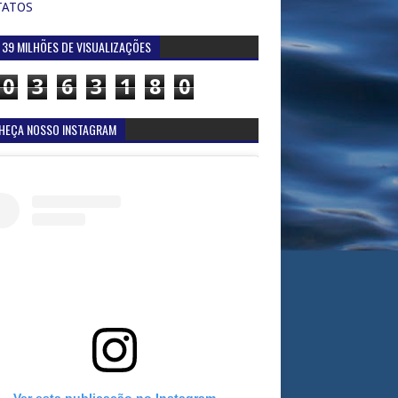
TATOS
 39 MILHÕES DE VISUALIZAÇÕES
0
3
6
3
1
8
0
HEÇA NOSSO INSTAGRAM
Ver esta publicação no Instagram