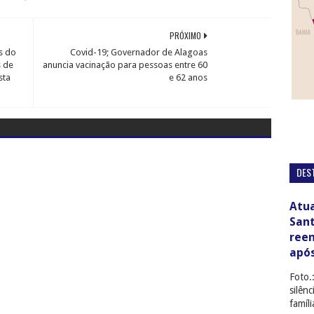
PRÓXIMO
s do
Covid-19; Governador de Alagoas
s de
anuncia vacinação para pessoas entre 60
sta
e 62 anos
DES
Atua
San
ree
apó
Foto.
silên
famíl