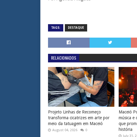
TAGS:
DESTAQUE
RELACIONADOS
Projeto Linhas de Recomeço
Maceió Po
transforma cicatrizes em arte por
música e 
meio da tatuagem em Maceió
que prome
história
August 04, 2026
0
July 31, 