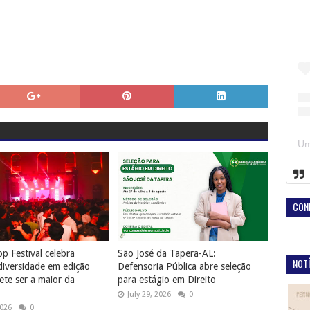
CON
p Festival celebra
São José da Tapera-AL:
NOTÍ
diversidade em edição
Defensoria Pública abre seleção
te ser a maior da
para estágio em Direito
July 29, 2026
0
2026
0