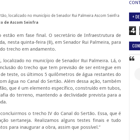
CON
+ DE
ertão, localizado no município de Senador Rui Palmeira
Ascom Seinfra
to de Ascom Seinfra
4
 estão em fase final. O secretário de Infraestrutura de
a, nesta quinta-feira (8), em Senador Rui Palmeira, para
CON
 do trecho em andamento.
al, localizado no município de Senador Rui Palmeira. Lá, o
 conclusão do trecho que tem previsão de ser entregue em
 de teste, os últimos 5 quilômetros de água restantes do
s com água no Canal do Sertão. Além dessa ação, também
fão, que é um elemento específico, construído em tubos,
afia do terreno, mantendo a declividade prevista para a
eada.
 concluirmos o trecho IV do Canal do Sertão. Essa, que é
ão sertaneja. Realizamos alguns testes finais e tudo
tos para inaugurar a obra, assim que possível.”