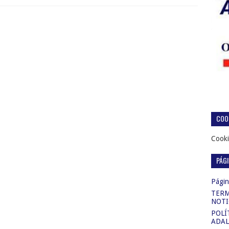
COOK
Cooki
PÁG
Página
TERM
NOTI
POLÍ
ADAL