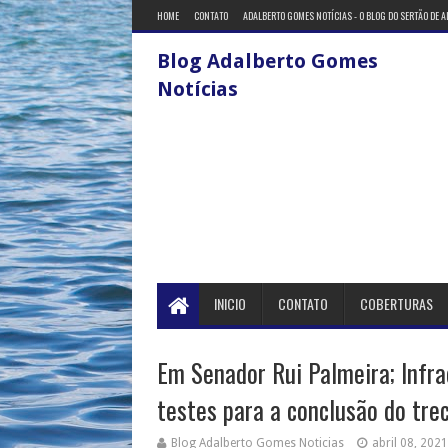
HOME
CONTATO
ADALBERTO GOMES NOTÍCIAS - O BLOG DO SERTÃO DE 
Blog Adalberto Gomes
Notícias
INICIO
CONTATO
COBERTURAS
Em Senador Rui Palmeira; Infra
testes para a conclusão do tre
Blog Adalberto Gomes Noticias
abril 08, 2021