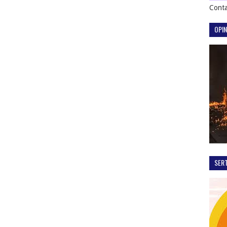
Conta
OPIN
SER