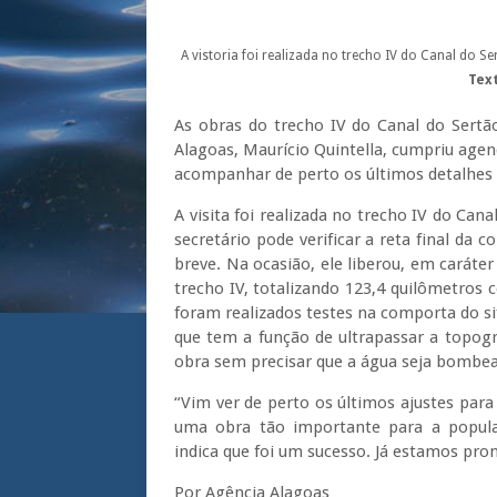
A vistoria foi realizada no trecho IV do Canal do S
Tex
As obras do trecho IV do Canal do Sertão
Alagoas, Maurício Quintella, cumpriu agend
acompanhar de perto os últimos detalhes
A visita foi realizada no trecho IV do Can
secretário pode verificar a reta final da
breve. Na ocasião, ele liberou, em caráter
trecho IV, totalizando 123,4 quilômetro
foram realizados testes na comporta do si
que tem a função de ultrapassar a topogr
obra sem precisar que a água seja bomb
“Vim ver de perto os últimos ajustes para
uma obra tão importante para a populaç
indica que foi um sucesso. Já estamos pron
Por Agência Alagoas