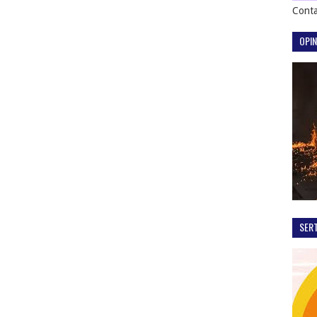
Conta
OPIN
SER