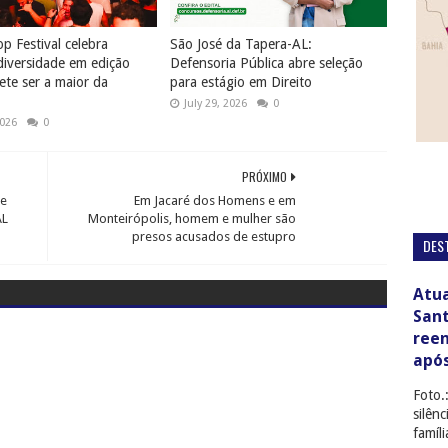
p Festival celebra
São José da Tapera-AL:
diversidade em edição
Defensoria Pública abre seleção
te ser a maior da
para estágio em Direito
July 29, 2026
0
2026
0
PRÓXIMO
de
Em Jacaré dos Homens e em
AL
Monteirópolis, homem e mulher são
presos acusados de estupro
DES
Atua
San
ree
apó
Foto.
silên
famíl