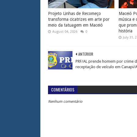
Projeto Linhas de Recomeço
Maceió Po
transforma cicatrizes em arte por
música e 
meio da tatuagem em Maceió
que prome
história
August 04, 2026
0
July 31, 
ANTERIOR
PRF/AL prende homem por crime 
receptação de veículo em Canapi/
COMENTÁRIOS
Nenhum comentário