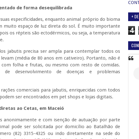
CON
mentado de forma desequilibrada
+ DE
r suas especificidades, enquanto animal próprio do bioma
om muito espaço de luz direta do sol. É muito importante
4
pois os répteis são ectodérmicos, ou seja, a temperatura
e.
CON
dos jabutis precisa ser ampla para contemplar todos os
 levam (média de 80 anos em cativeiro). Portanto, não é
 com folha e frutas, ou mesmo com resto de comidas.
za de desenvolvimento de doenças e problemas
rações comerciais para jabutis, enriquecidas com todos
 podem ser encontrados em pet shops e lojas digitais.
diretas ao Cetas, em Maceió
itas anonimamente e com isenção de autuação por parte
mal pode ser solicitada por domicílio ao Batalhão de
úmero (82) 3315-4325 ou indo diretamente na sede do