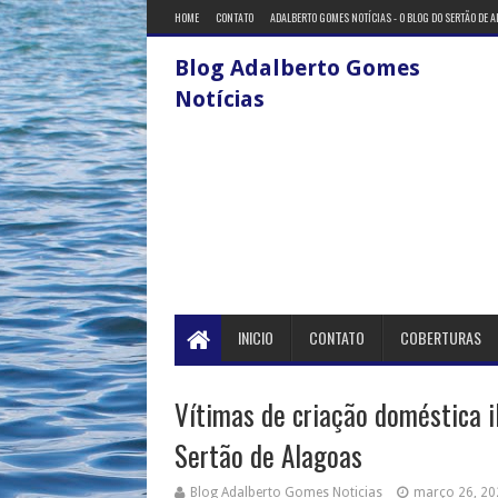
HOME
CONTATO
ADALBERTO GOMES NOTÍCIAS - O BLOG DO SERTÃO DE 
Blog Adalberto Gomes
Notícias
INICIO
CONTATO
COBERTURAS
Vítimas de criação doméstica il
Sertão de Alagoas
Blog Adalberto Gomes Noticias
março 26, 20