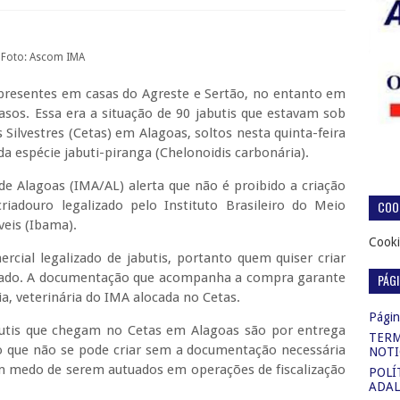
Foto: Ascom IMA
presentes em casas do Agreste e Sertão, no entanto em
casos. Essa era a situação de 90 jabutis que estavam sob
Silvestres (Cetas) em Alagoas, soltos nesta quinta-feira
a espécie jabuti-piranga (Chelonoidis carbonária).
e Alagoas (IMA/AL) alerta que não é proibido a criação
COOK
iadouro legalizado pelo Instituto Brasileiro do Meio
eis (Ibama).
Cooki
cial legalizado de jabutis, portanto quem quiser criar
tado. A documentação que acompanha a compra garante
PÁG
ia, veterinária do IMA alocada no Cetas.
Página
butis que chegam no Cetas em Alagoas são por entrega
TERM
o que não se pode criar sem a documentação necessária
NOTI
 medo de serem autuados em operações de fiscalização
POLÍ
ADAL