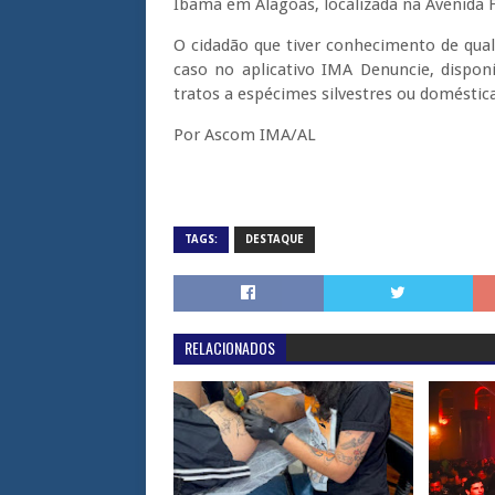
Ibama em Alagoas, localizada na Avenida F
O cidadão que tiver conhecimento de qualq
caso no aplicativo IMA Denuncie, dispon
tratos a espécimes silvestres ou doméstic
Por Ascom IMA/AL
TAGS:
DESTAQUE
RELACIONADOS