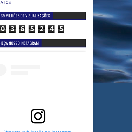
TATOS
 39 MILHÕES DE VISUALIZAÇÕES
0
3
6
5
2
4
5
HEÇA NOSSO INSTAGRAM
Ver esta publicação no Instagram