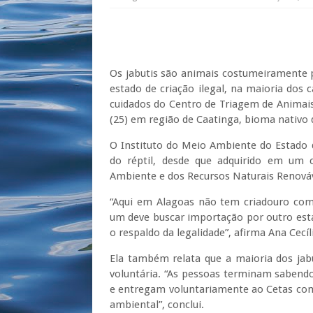
Os jabutis são animais costumeiramente 
estado de criação ilegal, na maioria dos 
cuidados do Centro de Triagem de Animais 
(25) em região de Caatinga, bioma nativo d
O Instituto do Meio Ambiente do Estado d
do réptil, desde que adquirido em um cr
Ambiente e dos Recursos Naturais Renováv
“Aqui em Alagoas não tem criadouro comer
um deve buscar importação por outro es
o respaldo da legalidade”, afirma Ana Cecíl
Ela também relata que a maioria dos ja
voluntária. “As pessoas terminam sabend
e entregam voluntariamente ao Cetas com
ambiental”, conclui.