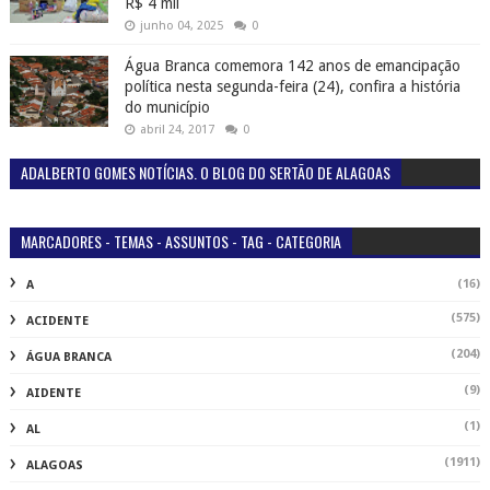
R$ 4 mil
junho 04, 2025
0
Água Branca comemora 142 anos de emancipação
política nesta segunda-feira (24), confira a história
do município
abril 24, 2017
0
ADALBERTO GOMES NOTÍCIAS. O BLOG DO SERTÃO DE ALAGOAS
MARCADORES - TEMAS - ASSUNTOS - TAG - CATEGORIA
(16)
A
(575)
ACIDENTE
(204)
ÁGUA BRANCA
(9)
AIDENTE
(1)
AL
(1911)
ALAGOAS