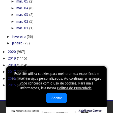
►
mar. 05
(2)
►
mar. 04
(6)
►
mar. 03
(2)
►
mar. 02
(5)
►
mar. 01
(1)
►
fevereiro
(56)
►
janeiro
(79)
►
2020
(987)
►
2019
(1115)
►
2018
(1314)
►
2017
(2220)
Este site utiliza cookies para melhorar sua experiência e
►
2016
(2575)
fornecer serviços personalizados. Ao continuar a navegar,
você concorda com o uso de cookies. Para mais
►
2015
(450)
informações, leia nossa
Política de Privacidade
.
Aceitar