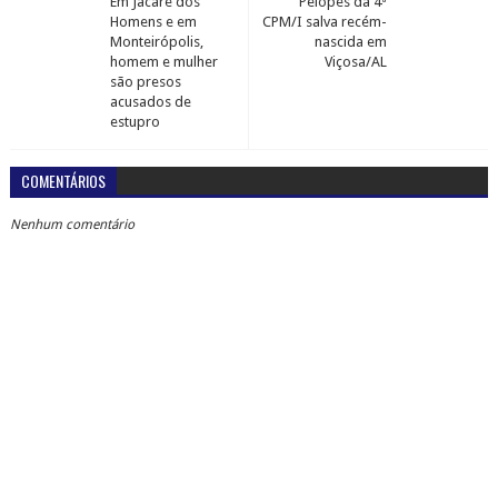
Em Jacaré dos
Pelopes da 4ª
Homens e em
CPM/I salva recém-
Monteirópolis,
nascida em
homem e mulher
Viçosa/AL
são presos
acusados de
estupro
COMENTÁRIOS
Nenhum comentário