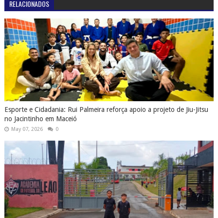
no Jacintinho em Maceió
May 07, 2026
0
Do Sertão ao sonho: garotos de Olho D’Água do Casado–AL brilham
em avaliações no time do Esporte Clube Vitória
April 20, 2026
0