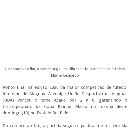
Mitchel Leonardo
Ponto final na edição 2020 da maior competição de futebol
feminino de Alagoas. A equipe União Desportiva de Alagoas
(UDA) venceu o time Acauã por 2 a 0, garantindo o
tricampeonato da Copa Rainha Marta na manhã deste
domingo (18) no Estádio Rei Pelé.
Do começo ao fim, a partida seguiu equilibrada e foi decidida
nos detalhes. Na primeira etapa, a defensora Graziela
aproveitou a sobra de bola e abriu o placar no Rei Pelé. No
segundo tempo, quando o jogo entrava num momento
decisivo, Aline marcou o segundo e garantiu a vitória que deu o
terceiro título da Copa Rainha Marta para o time da UDA.
Capitã da UDA, Sofia comemorou o título enaltecendo a
organização da competição. “Em nome das minhas
companheiras, agradeço demais ao Governo de Alagoas e à
Selaj por esse apoio, por essa competição maravilhosa. Num
ano tão difícil, que a gente pensou que não iria jogar mais,