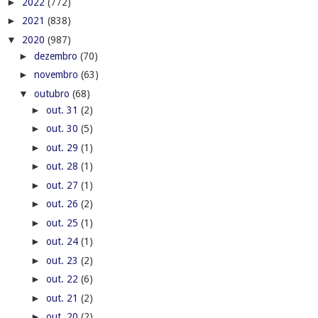
►
out. 27
(1)
►
out. 26
(2)
►
out. 25
(1)
►
out. 24
(1)
►
out. 23
(2)
►
out. 22
(6)
►
out. 21
(2)
►
out. 20
(2)
►
out. 19
(3)
▼
out. 18
(3)
Relatório aponta importância do debate sobre alime...
Flamengo massacra Corinthians no Itaquerão, com vi...
UDA vence Acauã e conquista o tricampeonato da Cop...
►
out. 17
(1)
►
out. 16
(2)
►
out. 15
(1)
►
out. 14
(1)