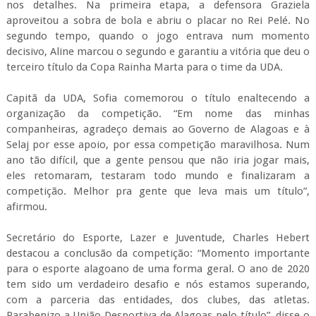
eles retomaram, testaram todo mundo e finalizaram a
competição. Melhor pra gente que leva mais um título”,
afirmou.
Secretário do Esporte, Lazer e Juventude, Charles Hebert
destacou a conclusão da competição: “Momento importante
para o esporte alagoano de uma forma geral. O ano de 2020
tem sido um verdadeiro desafio e nós estamos superando,
com a parceria das entidades, dos clubes, das atletas.
Parabenizo a União Desportiva de Alagoas pelo título”, disse o
titular da pasta que ganhou reforço da Secretaria de Gestão
Interna, Morgana Tavares.
“A conclusão da competição mostra o nosso compromisso
com o esporte e o futebol feminino. A Copa Rainha Marta é
uma das principais competições do país e precisava ter um
encerramento em grande estilo”, finalizou.
Com o título, a UDA garante o tricampeonato, tendo vencido
nos anos de 2015, 2016, 2020 e ainda garantiu os prêmios
individuais. Valéria foi eleita artilheira da competição com 16