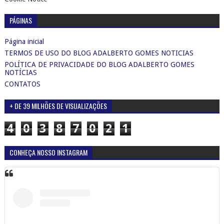
4
0
3
8
7
0
2
1
CONHEÇA NOSSO INSTAGRAM
Ver esta publicação no Instagram