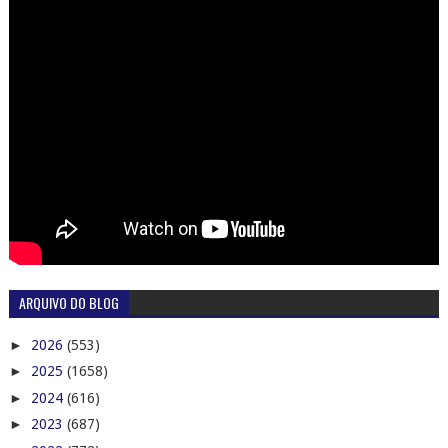
ARQUIVO DO BLOG
►
2026
(553)
►
2025
(1658)
►
2024
(616)
►
2023
(687)
►
2022
(772)
►
2021
(838)
▼
2020
(987)
►
dezembro
(70)
►
novembro
(63)
▼
outubro
(68)
►
out. 31
(2)
►
out. 30
(5)
►
out. 29
(1)
►
out. 28
(1)