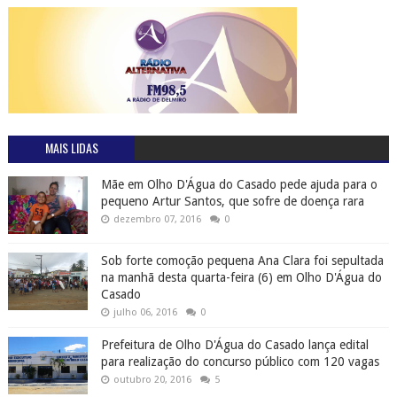
dezembro 07, 2016
0
Sob forte comoção pequena Ana Clara foi sepultada
na manhã desta quarta-feira (6) em Olho D'Água do
Casado
julho 06, 2016
0
Prefeitura de Olho D'Água do Casado lança edital
para realização do concurso público com 120 vagas
outubro 20, 2016
5
Maristela Sena Dias é a nova prefeita eleita de
Piranhas
outubro 02, 2016
0
Piranhas é um dos 10 melhores lugares para banho
de água doce no Brasil
julho 21, 2016
0
Familiares de Leandro, morto a tiros em São José da
Tapera - AL pede a colaboração da população para
denunciar a Polícia o paradeiro do assassino