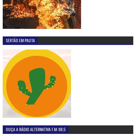
OUÇA A RÁDIO ALTERNATIVA F.M-98,5
MAIS LIDAS
Mãe em Olho D'Água do Casado pede ajuda para o
pequeno Artur Santos, que sofre de doença rara