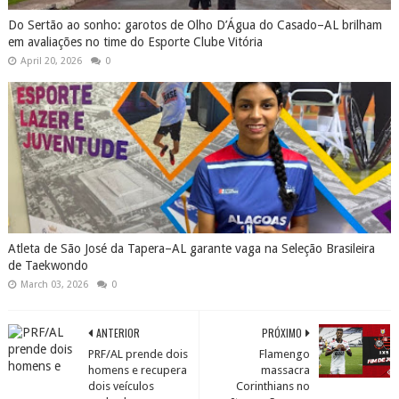
Atleta de São José da Tapera–AL garante vaga na Seleção Brasileira
de Taekwondo
March 03, 2026
0
ANTERIOR
PRÓXIMO
PRF/AL prende dois
Flamengo
homens e recupera
massacra
dois veículos
Corinthians no
roubados, em
Itaquerão, com
situações distintas,
vitória de 5 a 1
na BR 316
COMENTÁRIOS
Nenhum comentário