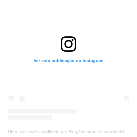
Uma publicação partilhada por Blog Adalberto Gomes Noticias (@blogadalbertogomesnoticiass)
CONHEÇA NOSSA PÁGINA NO FACEBOOK
NOTÍCIAS DOS 26 MUNICÍPIOS DO SERTÃO DE ALAGOAS