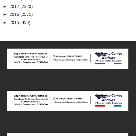
Adalberto Gomes Notícias - Você bem Informado! ...