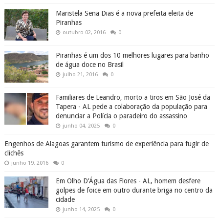
junho 04, 2025
0
Engenhos de Alagoas garantem turismo de experiência para fugir de
clichês
junho 19, 2016
0
Em Olho D’Água das Flores - AL, homem desfere
golpes de foice em outro durante briga no centro da
cidade
junho 14, 2025
0
Em Santana do Ipanema, PCAL localiza mulher que
usou cartão de idosa indevidamente para compras de
R$ 4 mil
junho 04, 2025
0
Água Branca comemora 142 anos de emancipação
política nesta segunda-feira (24), confira a história
do município
abril 24, 2017
0
ADALBERTO GOMES NOTÍCIAS. O BLOG DO SERTÃO DE ALAGOAS