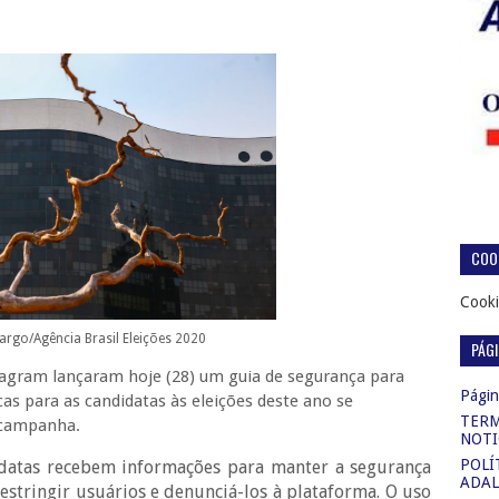
COOK
Cooki
rgo/Agência Brasil Eleições 2020
PÁG
nstagram lançaram hoje (28) um guia de segurança para
Página
cas para as candidatas às eleições deste ano se
TERM
 campanha.
NOTI
POLÍ
didatas recebem informações para manter a segurança
ADAL
restringir usuários e denunciá-los à plataforma. O uso