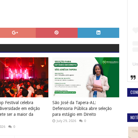
CON
p Festival celebra
São José da Tapera-AL:
diversidade em edição
Defensoria Pública abre seleção
te ser a maior da
para estágio em Direito
NOTÍ
July 29, 2026
0
2026
0