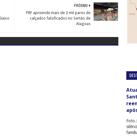
PRÓXIMO
PRF apreende mais de 3 mil pares de
 Baixo
calçados falsificados no Sertão de
Alagoas
DES
Atua
San
ree
apó
Foto.
silên
famíl