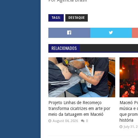
TAGS:
DESTAQUE
RELACIONADOS
Projeto Linhas de Recomeço
Maceió Po
transforma cicatrizes em arte por
música e 
meio da tatuagem em Maceió
que prome
história
August 04, 2026
0
July 31, 