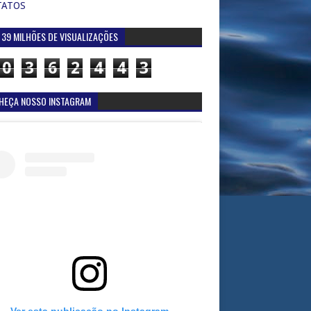
TATOS
 39 MILHÕES DE VISUALIZAÇÕES
0
3
6
2
4
4
3
HEÇA NOSSO INSTAGRAM
Ver esta publicação no Instagram