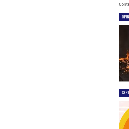
Conta
OPIN
SER