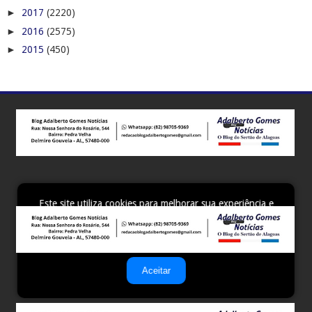
►
2017
(2220)
►
2016
(2575)
►
2015
(450)
Este site utiliza cookies para melhorar sua experiência e
fornecer serviços personalizados. Ao continuar a navegar,
você concorda com o uso de cookies. Para mais
informações, leia nossa
Política de Privacidade
.
Aceitar