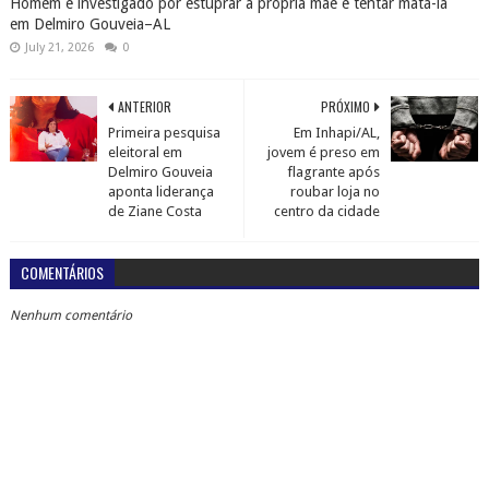
Homem é investigado por estuprar a própria mãe e tentar matá-la
em Delmiro Gouveia–AL
July 21, 2026
0
ANTERIOR
PRÓXIMO
Primeira pesquisa
Em Inhapi/AL,
eleitoral em
jovem é preso em
Delmiro Gouveia
flagrante após
aponta liderança
roubar loja no
de Ziane Costa
centro da cidade
COMENTÁRIOS
Nenhum comentário