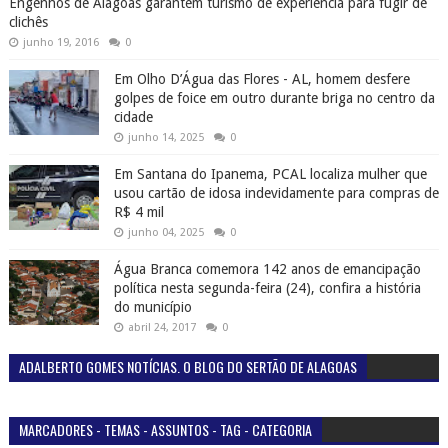
Engenhos de Alagoas garantem turismo de experiência para fugir de
clichês
junho 19, 2016
0
Em Olho D’Água das Flores - AL, homem desfere
golpes de foice em outro durante briga no centro da
cidade
junho 14, 2025
0
Em Santana do Ipanema, PCAL localiza mulher que
usou cartão de idosa indevidamente para compras de
R$ 4 mil
junho 04, 2025
0
Água Branca comemora 142 anos de emancipação
política nesta segunda-feira (24), confira a história
do município
abril 24, 2017
0
ADALBERTO GOMES NOTÍCIAS. O BLOG DO SERTÃO DE ALAGOAS
MARCADORES - TEMAS - ASSUNTOS - TAG - CATEGORIA