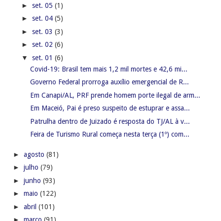
►
set. 05
(1)
►
set. 04
(5)
►
set. 03
(3)
►
set. 02
(6)
▼
set. 01
(6)
Covid-19: Brasil tem mais 1,2 mil mortes e 42,6 mi...
Governo Federal prorroga auxílio emergencial de R...
Em Canapi/AL, PRF prende homem porte ilegal de arm...
Em Maceió, Pai é preso suspeito de estuprar e assa...
Patrulha dentro de Juizado é resposta do TJ/AL à v...
Feira de Turismo Rural começa nesta terça (1º) com...
►
agosto
(81)
►
julho
(79)
►
junho
(93)
►
maio
(122)
►
abril
(101)
►
março
(91)