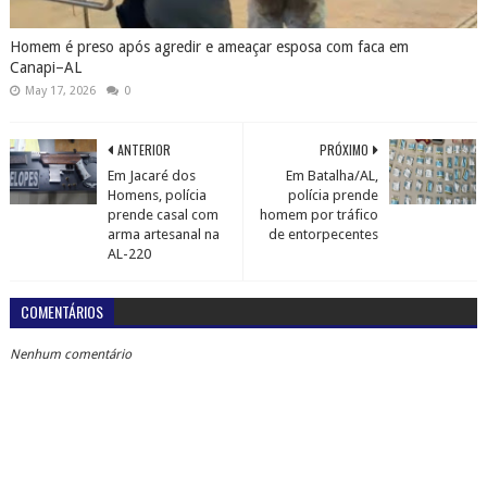
Homem é preso após agredir e ameaçar esposa com faca em
Canapi–AL
May 17, 2026
0
ANTERIOR
PRÓXIMO
Em Jacaré dos
Em Batalha/AL,
Homens, polícia
polícia prende
prende casal com
homem por tráfico
arma artesanal na
de entorpecentes
AL-220
COMENTÁRIOS
Nenhum comentário