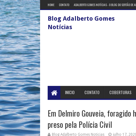
HOME
CONTATO
ADALBERTO GOMES NOTÍCIAS - O BLOG DO SERTÃO DE 
Blog Adalberto Gomes
Notícias
INICIO
CONTATO
COBERTURAS
Em Delmiro Gouveia, foragido h
preso pela Polícia Civil
Blog Adalberto Gomes Noticias
julho 17, 202