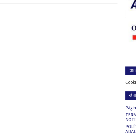
COOK
Cooki
PÁG
Página
TERM
NOTI
POLÍ
ADAL