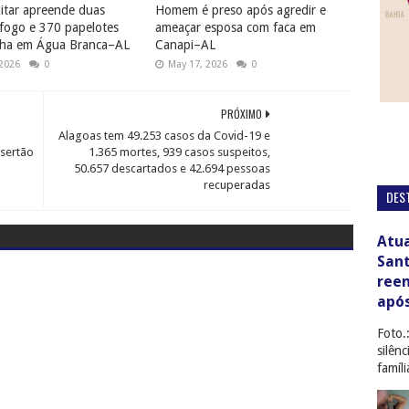
litar apreende duas
Homem é preso após agredir e
fogo e 370 papelotes
ameaçar esposa com faca em
ha em Água Branca–AL
Canapi–AL
 2026
0
May 17, 2026
0
PRÓXIMO
Alagoas tem 49.253 casos da Covid-19 e
 sertão
1.365 mortes, 939 casos suspeitos,
50.657 descartados e 42.694 pessoas
recuperadas
DES
Atua
San
ree
apó
Foto.
silên
famíl