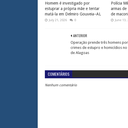
Homem é investigado por
Polícia Mi
estuprar a própria mãe e tentar
armas de 
matá-la em Delmiro Gouveia–AL
de macon
July 21, 2026
0
June 13,
ANTERIOR
Operação prende três homens por
crimes de estupro e homicídios no
de Alagoas
COMENTÁRIOS
Nenhum comentário