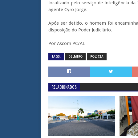
localizado pelo serviço de inteligência da
agente Cyro Jorge.
Após ser detido, o homem foi encaminha
disposição do Poder Judiciário.
Por Ascom PC/AL
TAGS:
DELMIRO
POLÍCIA
RELACIONADOS