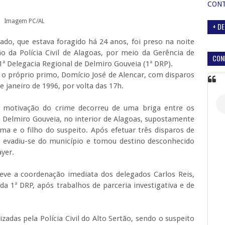
CON
Imagem PC/AL
+ DE
do, que estava foragido há 24 anos, foi preso na noite
o da Polícia Civil de Alagoas, por meio da Gerência de
CON
a 1ª Delegacia Regional de Delmiro Gouveia (1ª DRP).
 o próprio primo, Domício José de Alencar, com disparos
e janeiro de 1996, por volta das 17h.
a motivação do crime decorreu de uma briga entre os
e Delmiro Gouveia, no interior de Alagoas, supostamente
ma e o filho do suspeito. Após efetuar três disparos de
o evadiu-se do município e tomou destino desconhecido
ayer.
teve a coordenação imediata dos delegados Carlos Reis,
da 1ª DRP, após trabalhos de parceria investigativa e de
izadas pela Polícia Civil do Alto Sertão, sendo o suspeito