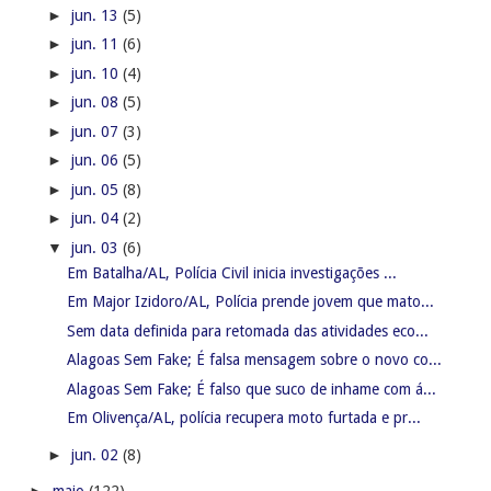
►
jun. 13
(5)
►
jun. 11
(6)
►
jun. 10
(4)
►
jun. 08
(5)
►
jun. 07
(3)
►
jun. 06
(5)
►
jun. 05
(8)
►
jun. 04
(2)
▼
jun. 03
(6)
Em Batalha/AL, Polícia Civil inicia investigações ...
Em Major Izidoro/AL, Polícia prende jovem que mato...
Sem data definida para retomada das atividades eco...
Alagoas Sem Fake; É falsa mensagem sobre o novo co...
Alagoas Sem Fake; É falso que suco de inhame com á...
Em Olivença/AL, polícia recupera moto furtada e pr...
►
jun. 02
(8)