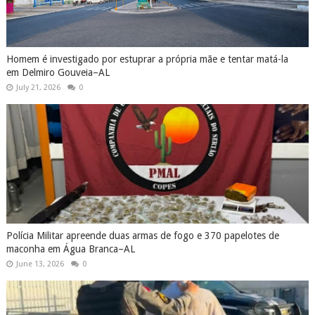
Homem é investigado por estuprar a própria mãe e tentar matá-la
em Delmiro Gouveia–AL
July 21, 2026
0
Polícia Militar apreende duas armas de fogo e 370 papelotes de
maconha em Água Branca–AL
June 13, 2026
0