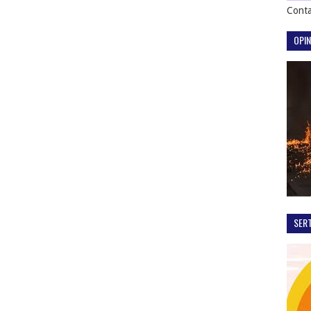
Conta
OPIN
SER