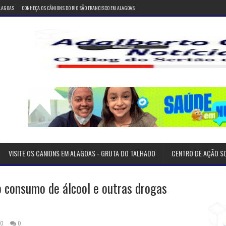
ALAGOAS
CONHEÇA OS CÂNIONS DO RIO SÃO FRANCISCO EM ALAGOAS
VISITE OS CANIONS EM ALAGOAS - GRUTA DO TALHADO
CENTRO DE AÇÃO S
o consumo de álcool e outras drogas
20
0