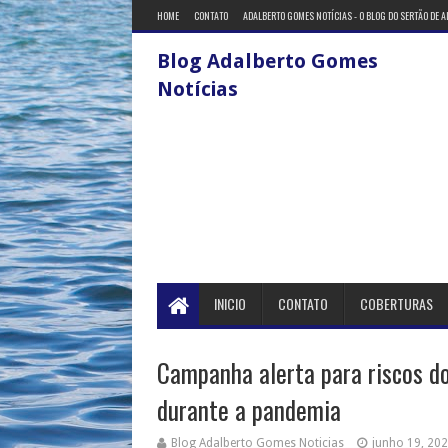
HOME
CONTATO
ADALBERTO GOMES NOTÍCIAS - O BLOG DO SERTÃO DE 
Blog Adalberto Gomes
Notícias
INICIO
CONTATO
COBERTURAS
Campanha alerta para riscos d
durante a pandemia
Blog Adalberto Gomes Noticias
junho 19, 20