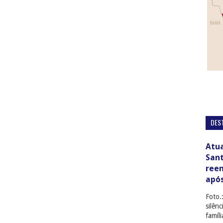
DES
Atua
San
ree
apó
Foto.
silên
famíl