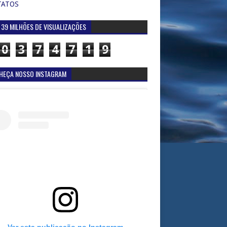
TATOS
 39 MILHÕES DE VISUALIZAÇÕES
0
3
7
4
7
1
9
HEÇA NOSSO INSTAGRAM
Ver esta publicação no Instagram