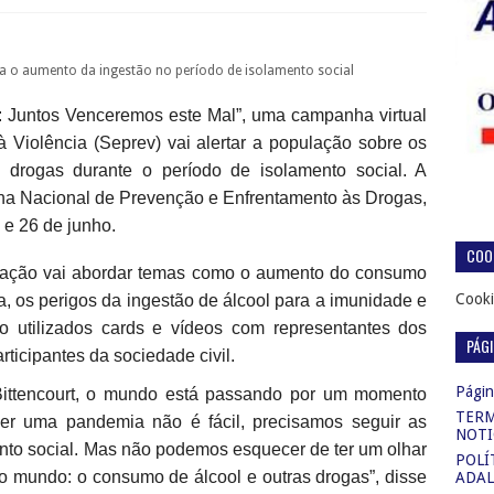
a o aumento da ingestão no período de isolamento social
 Juntos Venceremos este Mal”, uma campanha virtual
 Violência (Seprev) vai alertar a população sobre os
 drogas durante o período de isolamento social. A
ana Nacional de Prevenção e Enfrentamento às Drogas,
 e 26 de junho.
COOK
 a ação vai abordar temas como o aumento do consumo
Cooki
, os perigos da ingestão de álcool para a imunidade e
o utilizados cards e vídeos com representantes dos
PÁG
ticipantes da sociedade civil.
Página
 Bittencourt, o mundo está passando por um momento
TERM
ver uma pandemia não é fácil, precisamos seguir as
NOTI
nto social. Mas não podemos esquecer de ter um olhar
POLÍ
 o mundo: o consumo de álcool e outras drogas”, disse
ADAL