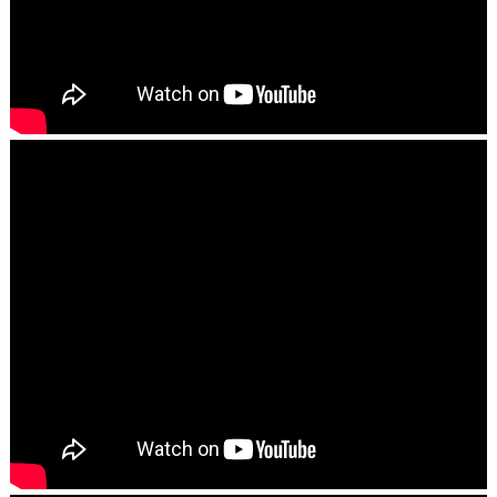
Este site utiliza cookies para melhorar sua experiência e
fornecer serviços personalizados. Ao continuar a navegar,
você concorda com o uso de cookies. Para mais
informações, leia nossa
Política de Privacidade
.
Aceitar