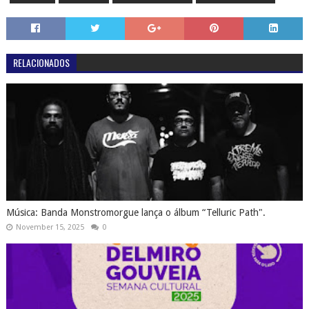
RELACIONADOS
Música: Banda Monstromorgue lança o álbum “Telluric Path".
November 15, 2025
0