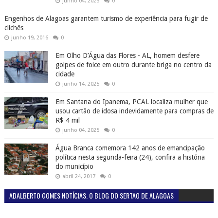
junho 04, 2025
0
Engenhos de Alagoas garantem turismo de experiência para fugir de
clichês
junho 19, 2016
0
Em Olho D’Água das Flores - AL, homem desfere
golpes de foice em outro durante briga no centro da
cidade
junho 14, 2025
0
Em Santana do Ipanema, PCAL localiza mulher que
usou cartão de idosa indevidamente para compras de
R$ 4 mil
junho 04, 2025
0
Água Branca comemora 142 anos de emancipação
política nesta segunda-feira (24), confira a história
do município
abril 24, 2017
0
ADALBERTO GOMES NOTÍCIAS. O BLOG DO SERTÃO DE ALAGOAS