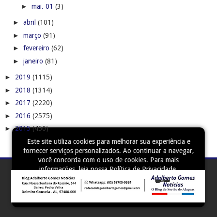
►
mai. 01
(3)
►
abril
(101)
►
março
(91)
►
fevereiro
(62)
►
janeiro
(81)
►
2019
(1115)
►
2018
(1314)
►
2017
(2220)
►
2016
(2575)
►
2015
(450)
Este site utiliza cookies para melhorar sua experiência e
fornecer serviços personalizados. Ao continuar a navegar,
você concorda com o uso de cookies. Para mais
informações, leia nossa
Política de Privacidade
.
Aceitar