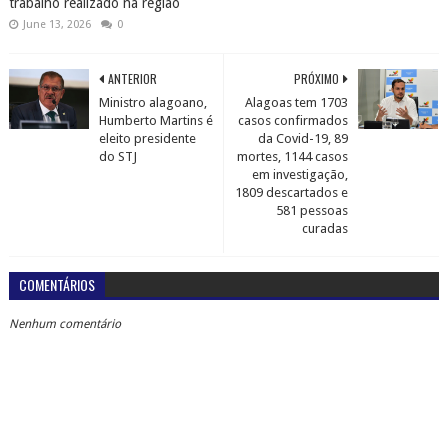
trabalho realizado na região
June 13, 2026
0
ANTERIOR
PRÓXIMO
Ministro alagoano,
Alagoas tem 1703
Humberto Martins é
casos confirmados
eleito presidente
da Covid-19, 89
do STJ
mortes, 1144 casos
em investigação,
1809 descartados e
581 pessoas
curadas
COMENTÁRIOS
Nenhum comentário