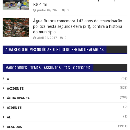
R$ 4 mil
junho 04, 2025
0
Água Branca comemora 142 anos de emancipação
política nesta segunda-feira (24), confira a história
do município
abril 24, 2017
0
ADALBERTO GOMES NOTÍCIAS. O BLOG DO SERTÃO DE ALAGOAS
MARCADORES - TEMAS - ASSUNTOS - TAG - CATEGORIA
(16)
A
(575)
ACIDENTE
(204)
ÁGUA BRANCA
(9)
AIDENTE
(1)
AL
(1911)
ALAGOAS