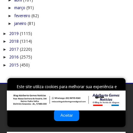
►
março
(91)
►
fevereiro
(62)
►
janeiro
(81)
►
2019
(1115)
►
2018
(1314)
►
2017
(2220)
►
2016
(2575)
►
2015
(450)
Este site utiliza cookies para melhorar sua experiência e
fornecer serviços personalizados. Ao continuar a navegar,
você concorda com o uso de cookies. Para mais
informações, leia nossa
Política de Privacidade
.
Aceitar