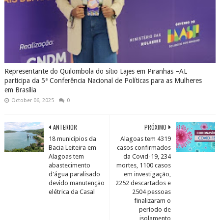
Representante do Quilombola do sítio Lajes em Piranhas –AL
participa da 5ª Conferência Nacional de Políticas para as Mulheres
em Brasília
October 06, 2025
0
ANTERIOR
PRÓXIMO
18 municípios da
Alagoas tem 4319
Bacia Leiteira em
casos confirmados
Alagoas tem
da Covid-19, 234
abastecimento
mortes, 1100 casos
d'água paralisado
em investigação,
devido manutenção
2252 descartados e
elétrica da Casal
2504 pessoas
finalizaram o
período de
isolamento