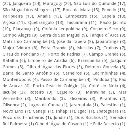
(25), Junqueiro (24), Maragogi (20), São Luís do Quitunde (17),
São Miguel dos Milagres (17), Boca da Mata (15), Penedo (13),
Paripueira (13), Anadia (13), Campestre (15), Capela (13),
Viçosa (11), Quebrangulo (13), Taquarana (11), Paulo Jacinto
(10), Piaçabuçu (9), Colônia Leopoldina (9), Coqueiro Seco (9),
Campo Alegre (9), Barra de São Miguel (9), Tanque d´Arca (9),
Matriz do Camaragibe (8), José da Tapera (8), Japaratinga (8),
Major Izidoro (8), Feira Grande (8), Messias (7), Craíbas (7),
Girau do Ponciano (7), Porto de Pedras (7), Campo Grande (6),
Batalha (6), Limoeiro de Anadia (6), Branquinha (5), Joaquim
Gomes (5), Olho d´Água das Flores (5), Delmiro Gouveia (5),
Barra de Santo Antônio (5), Carneiros (5), Cacimbinhas (4),
Monteirópolis (4), Passo de Camaragibe (4), Pindoba (4), Pão
de Açúcar (4), Porto Real do Colégio (4), Coité do Noia (4),
Jacuípe (3), Roteiro (3), Cajueiro (3), Maravilha (3), Mar
Vermelho (3), Maribondo (3), Flexeiras (3), Piranhas (2),
Olivença (2), Lagoa da Canoa (1), Jaramataia (1), Palestina (1),
Novo Lino (1), Canapi (1), Inhapi (1), Igaci (1), Ibateguara (1),
Poço das Trincheiras (1), Jundiá (1), Dois Riachos (1), Senador
Rui Palmeira (1) Olho d´Água do Casado (1) e Feliz Deserto (1).