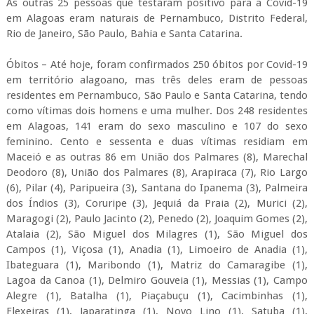
As outras 25 pessoas que testaram positivo para a Covid-19
em Alagoas eram naturais de Pernambuco, Distrito Federal,
Rio de Janeiro, São Paulo, Bahia e Santa Catarina.
Óbitos – Até hoje, foram confirmados 250 óbitos por Covid-19
em território alagoano, mas três deles eram de pessoas
residentes em Pernambuco, São Paulo e Santa Catarina, tendo
como vítimas dois homens e uma mulher. Dos 248 residentes
em Alagoas, 141 eram do sexo masculino e 107 do sexo
feminino. Cento e sessenta e duas vítimas residiam em
Maceió e as outras 86 em União dos Palmares (8), Marechal
Deodoro (8), União dos Palmares (8), Arapiraca (7), Rio Largo
(6), Pilar (4), Paripueira (3), Santana do Ipanema (3), Palmeira
dos Índios (3), Coruripe (3), Jequiá da Praia (2), Murici (2),
Maragogi (2), Paulo Jacinto (2), Penedo (2), Joaquim Gomes (2),
Atalaia (2), São Miguel dos Milagres (1), São Miguel dos
Campos (1), Viçosa (1), Anadia (1), Limoeiro de Anadia (1),
Ibateguara (1), Maribondo (1), Matriz do Camaragibe (1),
Lagoa da Canoa (1), Delmiro Gouveia (1), Messias (1), Campo
Alegre (1), Batalha (1), Piaçabuçu (1), Cacimbinhas (1),
Flexeiras (1), Japaratinga (1), Novo Lino (1), Satuba (1),