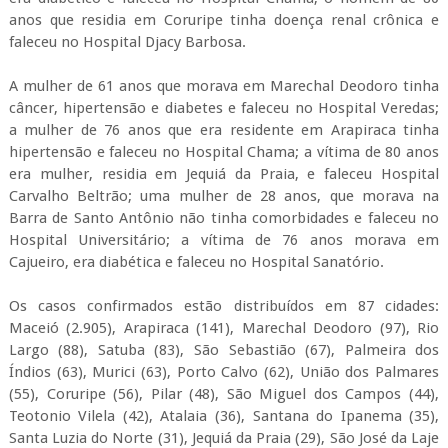
anos que residia em Coruripe tinha doença renal crônica e
faleceu no Hospital Djacy Barbosa.
A mulher de 61 anos que morava em Marechal Deodoro tinha
câncer, hipertensão e diabetes e faleceu no Hospital Veredas;
a mulher de 76 anos que era residente em Arapiraca tinha
hipertensão e faleceu no Hospital Chama; a vítima de 80 anos
era mulher, residia em Jequiá da Praia, e faleceu Hospital
Carvalho Beltrão; uma mulher de 28 anos, que morava na
Barra de Santo Antônio não tinha comorbidades e faleceu no
Hospital Universitário; a vítima de 76 anos morava em
Cajueiro, era diabética e faleceu no Hospital Sanatório.
Os casos confirmados estão distribuídos em 87 cidades:
Maceió (2.905), Arapiraca (141), Marechal Deodoro (97), Rio
Largo (88), Satuba (83), São Sebastião (67), Palmeira dos
Índios (63), Murici (63), Porto Calvo (62), União dos Palmares
(55), Coruripe (56), Pilar (48), São Miguel dos Campos (44),
Teotonio Vilela (42), Atalaia (36), Santana do Ipanema (35),
Santa Luzia do Norte (31), Jequiá da Praia (29), São José da Laje