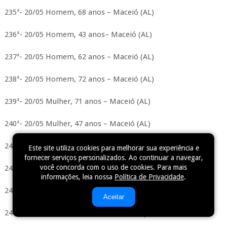
235ª- 20/05 Homem, 68 anos – Maceió (AL)
236ª- 20/05 Homem, 43 anos– Maceió (AL)
237ª- 20/05 Homem, 62 anos – Maceió (AL)
238ª- 20/05 Homem, 72 anos – Maceió (AL)
239ª- 20/05 Mulher, 71 anos – Maceió (AL)
240ª- 20/05 Mulher, 47 anos – Maceió (AL)
241ª- 20/05 Homem, 74 anos – Palmeira dos Índios (AL)
Este site utiliza cookies para melhorar sua experiência e
fornecer serviços personalizados. Ao continuar a navegar,
você concorda com o uso de cookies. Para mais
242ª- 20/05 Homem, 69 anos – Satuba (AL)
informações, leia nossa
Política de Privacidade
.
243ª- 20/05 Homem, 82 anos – Jequiá da Praia (AL)
Aceitar
244ª- 20/05 Homem, 90 anos – Pão de Açúcar (AL)