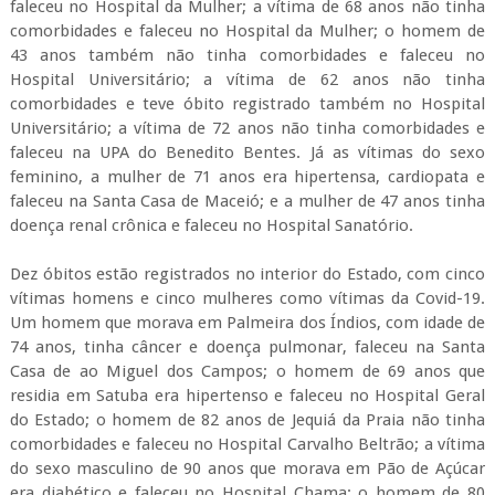
faleceu no Hospital da Mulher; a vítima de 68 anos não tinha
comorbidades e faleceu no Hospital da Mulher; o homem de
43 anos também não tinha comorbidades e faleceu no
Hospital Universitário; a vítima de 62 anos não tinha
comorbidades e teve óbito registrado também no Hospital
Universitário; a vítima de 72 anos não tinha comorbidades e
faleceu na UPA do Benedito Bentes. Já as vítimas do sexo
feminino, a mulher de 71 anos era hipertensa, cardiopata e
faleceu na Santa Casa de Maceió; e a mulher de 47 anos tinha
doença renal crônica e faleceu no Hospital Sanatório.
Dez óbitos estão registrados no interior do Estado, com cinco
vítimas homens e cinco mulheres como vítimas da Covid-19.
Um homem que morava em Palmeira dos Índios, com idade de
74 anos, tinha câncer e doença pulmonar, faleceu na Santa
Casa de ao Miguel dos Campos; o homem de 69 anos que
residia em Satuba era hipertenso e faleceu no Hospital Geral
do Estado; o homem de 82 anos de Jequiá da Praia não tinha
comorbidades e faleceu no Hospital Carvalho Beltrão; a vítima
do sexo masculino de 90 anos que morava em Pão de Açúcar
era diabético e faleceu no Hospital Chama; o homem de 80