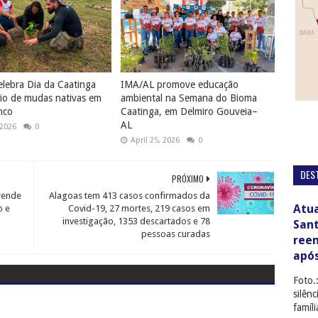
lebra Dia da Caatinga
IMA/AL promove educação
io de mudas nativas em
ambiental na Semana do Bioma
nco
Caatinga, em Delmiro Gouveia–
AL
 2026
0
April 25, 2026
0
DES
PRÓXIMO
prende
Alagoas tem 413 casos confirmados da
Atua
o e
Covid-19, 27 mortes, 219 casos em
investigação, 1353 descartados e 78
San
pessoas curadas
ree
apó
Foto.
silên
famíl