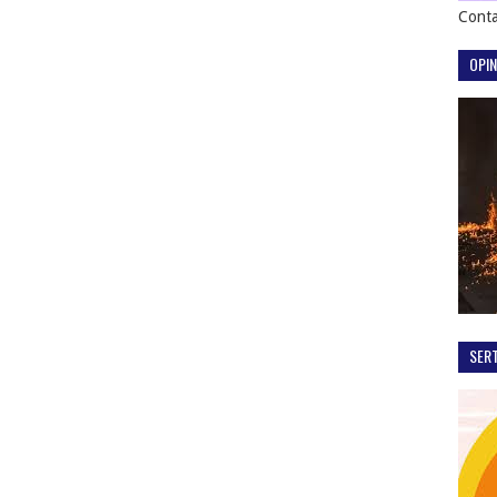
Conta
OPIN
SER