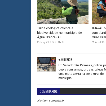
Trilha ecológica celebra a
IMA/AL ce
biodiversidade no município de
com plant
Água Branca–AL
Ouro Bra
May 23, 2026
0
April 30,
ANTERIOR
Em Senador Rui Palmeira, polícia 
dupla com armas, drogas, televisã
uma motosserra na zona rural do
município
COMENTÁRIOS
Nenhum comentário