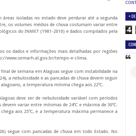
CON
+ DE
 áreas isoladas no estado deve perdurar até a segunda
tre, os volumes médios de chuva costumam variar entre
4
lógicos do INMET (1981-2010) e dados compilados pela
CON
dos os dados e informações mais detalhadas por regiões
tp://www.semarh.al.gov.br/tempo-e-clima.
 final de semana em Alagoas segue com instabilidade na
(24), a nebulosidade e as pancadas de chuva devem seguir
 alagoano, a temperatura mínima chega aos 22ºC.
agoas deve ser de nebulosidade variável com períodos
s devem variar entre mínimas de 24ºC e máxima de 30ºC.
 chega aos 25ºC, e a temperatura máxima permanece a
(26) segue com pancadas de chuva em todo Estado. No