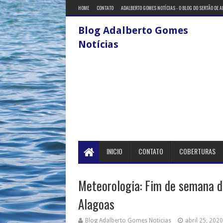
HOME
CONTATO
ADALBERTO GOMES NOTÍCIAS - O BLOG DO SERTÃO DE 
Blog Adalberto Gomes
Notícias
INICIO
CONTATO
COBERTURAS
Meteorologia: Fim de semana d
Alagoas
Blog Adalberto Gomes Noticias
abril 25, 2020