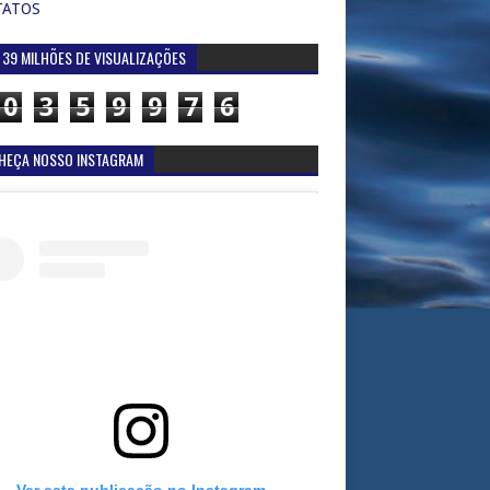
TATOS
 39 MILHÕES DE VISUALIZAÇÕES
0
3
5
9
9
7
6
HEÇA NOSSO INSTAGRAM
Ver esta publicação no Instagram