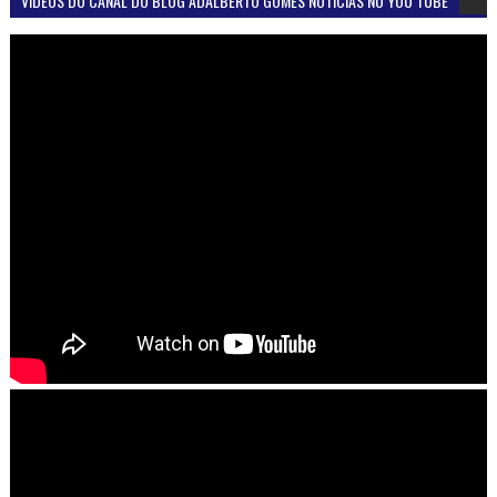
VÍDEOS DO CANAL DO BLOG ADALBERTO GOMES NOTÍCIAS NO YOU TUBE