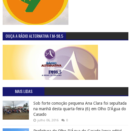
OUÇA A RÁDIO ALTERNATIVA F.M-98,5
MAIS LIDAS
Sob forte comoção pequena Ana Clara foi sepultada
na manhã desta quarta-feira (6) em Olho D'Água do
Casado
julho 06, 2016
0
Prefeitura de Olho D'Água do Casado lança edital