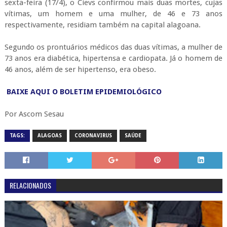
homem de 48 anos, ocorrida na terça-feira (14/4). Nesta
sexta-feira (17/4), o Cievs confirmou mais duas mortes, cujas
vítimas, um homem e uma mulher, de 46 e 73 anos
respectivamente, residiam também na capital alagoana.
Segundo os prontuários médicos das duas vítimas, a mulher de
73 anos era diabética, hipertensa e cardiopata. Já o homem de
46 anos, além de ser hipertenso, era obeso.
BAIXE AQUI O BOLETIM EPIDEMIOLÓGICO
Por Ascom Sesau
TAGS:
ALAGOAS
CORONAVIRUS
SAÚDE
RELACIONADOS