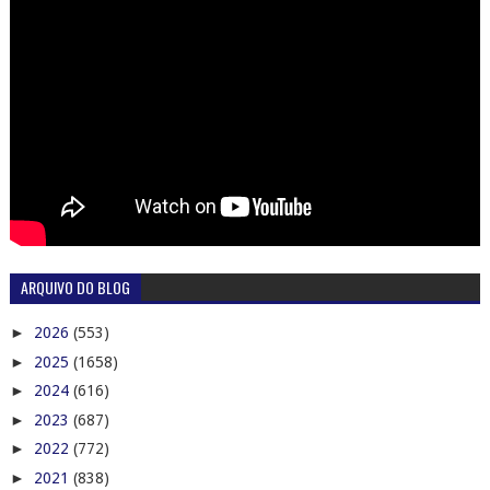
ARQUIVO DO BLOG
►
2026
(553)
►
2025
(1658)
►
2024
(616)
►
2023
(687)
►
2022
(772)
►
2021
(838)
▼
2020
(987)
►
dezembro
(70)
►
novembro
(63)
►
outubro
(68)
►
setembro
(76)
►
agosto
(81)
►
julho
(79)
►
junho
(93)
►
maio
(122)