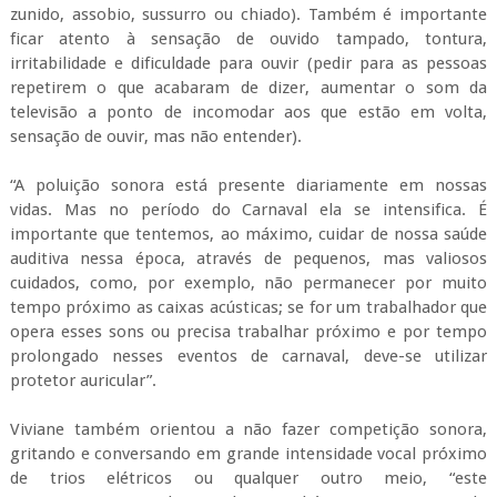
cuidados, como, por exemplo, não permanecer por muito
tempo próximo as caixas acústicas; se for um trabalhador que
opera esses sons ou precisa trabalhar próximo e por tempo
prolongado nesses eventos de carnaval, deve-se utilizar
protetor auricular”.
Viviane também orientou a não fazer competição sonora,
gritando e conversando em grande intensidade vocal próximo
de trios elétricos ou qualquer outro meio, “este
comportamento pode prejudicar também a sua voz gerando
rouquidão ou lesão em aparelho vocal”, advertiu.
A especialista sugeriu aos foliões se afastarem, por alguns
momentos, dos carros de som ou qualquer lugar com som
muito alto. “Atente para longos períodos de exposição a
ruídos e também para a competição sonora, quando gritamos
para ser ouvido durante conversas próximas a trios elétricos
ou qualquer lugar com excesso de barulho”.
Ela explicou ainda que o uso de álcool mascara a sensibilidade