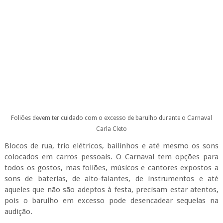
Carla Cleto
Blocos de rua, trio elétricos, bailinhos e até mesmo os sons
colocados em carros pessoais. O Carnaval tem opções para
todos os gostos, mas foliões, músicos e cantores expostos a
sons de baterias, de alto-falantes, de instrumentos e até
aqueles que não são adeptos à festa, precisam estar atentos,
pois o barulho em excesso pode desencadear sequelas na
audição.
Viviane Andrade, fonoaudióloga do Hospital Geral do Estado
(HGE), esclareceu que, em geral, o recomendável é que a
exposição a ruídos deve ser de no máximo 80 decibéis (db).
Isso porque, “acima disso, pode ocorrer danos à saúde auditiva
em ouvido médio ou ouvido interno, onde se localizam as
células ciliadas, atuantes no processamento auditivo”, alertou.
Segundo ela, quanto maior a intensidade sonora ambiental,
menor deve ser o tempo de exposição. “Não é recomendado
longo tempo de exposição a um som muito alto. A norma
regulamentadora para profissionais expostos a ruídos, por