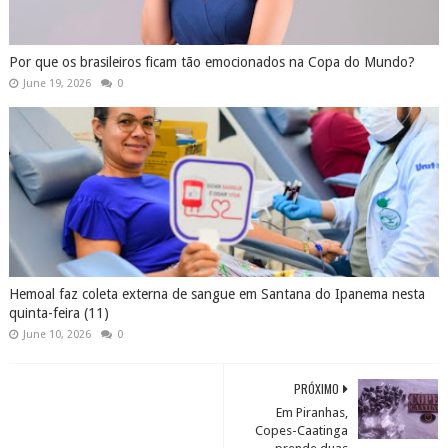
Hemoal faz coleta externa de sangue em Santana do Ipanema nesta
quinta-feira (11)
June 10, 2026
0
PRÓXIMO
Em Piranhas,
Copes-Caatinga
prende duas
pessoas por tráfico
de drogas
COMENTÁRIOS
Nenhum comentário