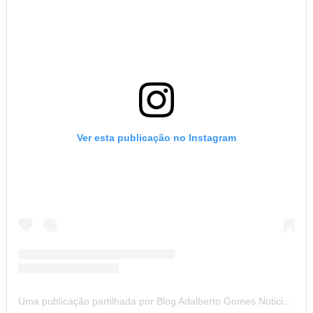
Uma publicação partilhada por Blog Adalberto Gomes Noticias (@blogadalbertogomesnoticiass)
CONHEÇA NOSSA PÁGINA NO FACEBOOK
NOTÍCIAS DOS 26 MUNICÍPIOS DO SERTÃO DE ALAGOAS