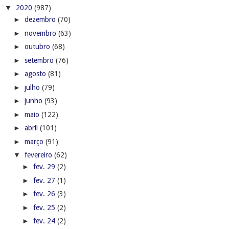
►
abril
(101)
►
março
(91)
▼
fevereiro
(62)
►
fev. 29
(2)
►
fev. 27
(1)
►
fev. 26
(3)
►
fev. 25
(2)
►
fev. 24
(2)
►
fev. 23
(6)
►
fev. 22
(5)
▼
fev. 21
(6)
Em Piranhas, Copes-Caatinga prende duas pessoas p...
Som alto em excesso dos trios e blocos pode prejud...
Beijo pode transmitir mais de 10 doenças, alerta p...
Samu Aeromédico completa 10 anos com cerca de 2 mi...
HGE alerta que desatenção à saúde pode resultar em...
Vai chover no Carnaval? Semarh divulga a previsão ...