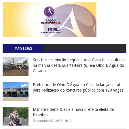
Casado
Prefeitura de Olho D'Água do Casado lança edital
para realização do concurso público com 120 vagas
Maristela Sena Dias é a nova prefeita eleita de
Piranhas
outubro 02, 2016
0
Piranhas é um dos 10 melhores lugares para banho
de água doce no Brasil
julho 21, 2016
0
Mãe em Olho D'Água do Casado pede ajuda para o
pequeno Artur Santos, que sofre de doença rara
Familiares de Leandro, morto a tiros em São José da
Tapera - AL pede a colaboração da população para
denunciar a Polícia o paradeiro do assassino