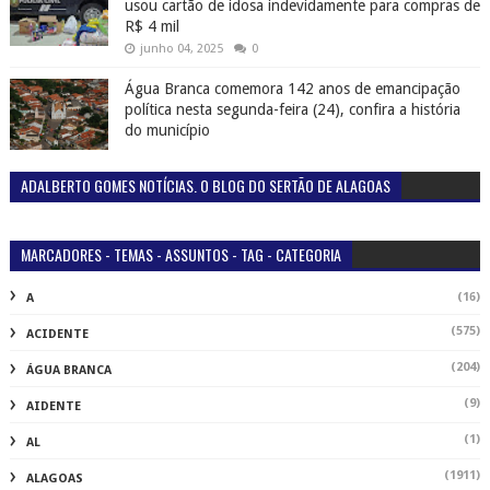
(16)
A
(575)
ACIDENTE
(204)
ÁGUA BRANCA
(9)
AIDENTE
(1)
AL
(1911)
ALAGOAS
(3)
C
(2)
CACHOEIRA
(2)
CAMPANHA
(152)
CANAPI
(2)
CANAPI POLÍCIA
(53)
CARNAVAL
(284)
COBERTURAS