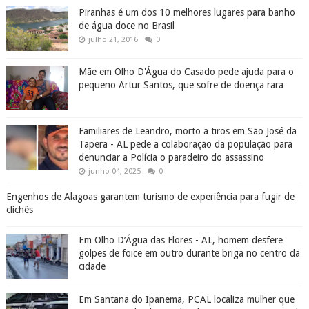
junho 04, 2025
0
Engenhos de Alagoas garantem turismo de experiência para fugir de
clichês
Em Olho D’Água das Flores - AL, homem desfere
golpes de foice em outro durante briga no centro da
cidade
Em Santana do Ipanema, PCAL localiza mulher que
usou cartão de idosa indevidamente para compras de
R$ 4 mil
junho 04, 2025
0
Água Branca comemora 142 anos de emancipação
política nesta segunda-feira (24), confira a história
do município
ADALBERTO GOMES NOTÍCIAS. O BLOG DO SERTÃO DE ALAGOAS
MARCADORES - TEMAS - ASSUNTOS - TAG - CATEGORIA