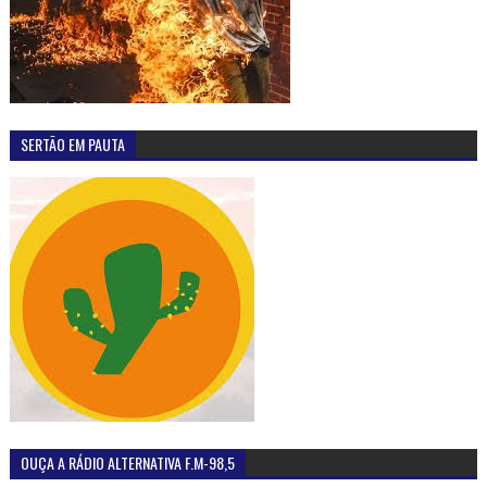
OUÇA A RÁDIO ALTERNATIVA F.M-98,5
MAIS LIDAS
Sob forte comoção pequena Ana Clara foi sepultada
na manhã desta quarta-feira (6) em Olho D'Água do