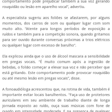
em pregas vocais. “É muito comum após a ingestão de
bebidas, o folião começar a elevar sua voz e não perceber que
está gritando. Este comportamento pode provocar rouquidão
ou até mesmo lesão em pregas vocais”, disse.
A fonoaudióloga acrescentou que, na rotina de vida, também é
importante evitar locais barulhentos. “Faça uso de protetores
auriculares em seu ambiente de trabalho diante de longa
jornada exposto ao ruído, ouça suas músicas com fone de
ouvido em intensidade moderada. E na presença de qualquer
alteração auditiva ou vocal, como zumbido, dificuldade em
ouvir, dor, procurar o médico otorrinolaringologista para
investigação dos sintomas, assim como um fonoaudiólogo,
quando necessário mais orientações sobre os cuidados
necessários”, salientou.
Irritação – Além de prejudicar a audição, o som alto também
causa irritação em algumas pessoas intolerantes ao barulho. A
médica pediatra Ana Maria Torres Castro é uma destas
pessoas. Ela contou que não é de fazer confusão com aqueles
que gostam de escutar tudo acima da média, mas fica