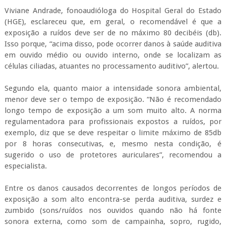
exemplo, diz que se deve respeitar o limite máximo de 85db
por 8 horas consecutivas, e, mesmo nesta condição, é
sugerido o uso de protetores auriculares”, recomendou a
especialista.
Entre os danos causados decorrentes de longos períodos de
exposição a som alto encontra-se perda auditiva, surdez e
zumbido (sons/ruídos nos ouvidos quando não há fonte
sonora externa, como som de campainha, sopro, rugido,
zunido, assobio, sussurro ou chiado). Também é importante
ficar atento à sensação de ouvido tampado, tontura,
irritabilidade e dificuldade para ouvir (pedir para as pessoas
repetirem o que acabaram de dizer, aumentar o som da
televisão a ponto de incomodar aos que estão em volta,
sensação de ouvir, mas não entender).
“A poluição sonora está presente diariamente em nossas
vidas. Mas no período do Carnaval ela se intensifica. É
importante que tentemos, ao máximo, cuidar de nossa saúde
auditiva nessa época, através de pequenos, mas valiosos