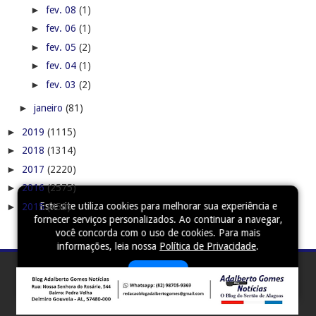
►
fev. 08
(1)
►
fev. 06
(1)
►
fev. 05
(2)
►
fev. 04
(1)
►
fev. 03
(2)
►
janeiro
(81)
►
2019
(1115)
►
2018
(1314)
►
2017
(2220)
►
2016
(2575)
Este site utiliza cookies para melhorar sua experiência e
►
2015
(450)
fornecer serviços personalizados. Ao continuar a navegar,
você concorda com o uso de cookies. Para mais
informações, leia nossa
Política de Privacidade
.
Aceitar