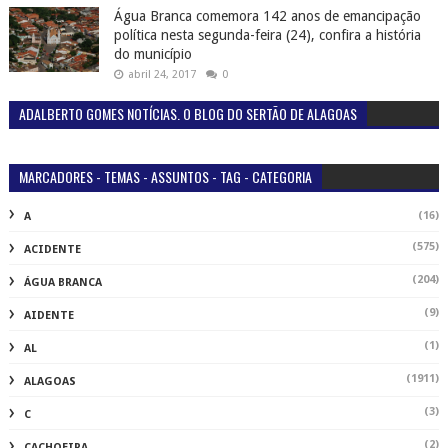
Água Branca comemora 142 anos de emancipação
política nesta segunda-feira (24), confira a história
do município
abril 24, 2017
0
ADALBERTO GOMES NOTÍCIAS. O BLOG DO SERTÃO DE ALAGOAS
MARCADORES - TEMAS - ASSUNTOS - TAG - CATEGORIA
(16)
A
(575)
ACIDENTE
(204)
ÁGUA BRANCA
(9)
AIDENTE
(1)
AL
(1911)
ALAGOAS
(3)
C
(2)
CACHOEIRA