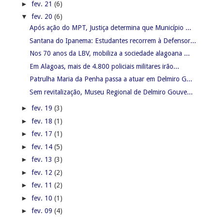
►
fev. 21
(6)
▼
fev. 20
(6)
Após ação do MPT, Justiça determina que Município ...
Santana do Ipanema: Estudantes recorrem à Defensor...
Nos 70 anos da LBV, mobiliza a sociedade alagoana ...
Em Alagoas, mais de 4.800 policiais militares irão...
Patrulha Maria da Penha passa a atuar em Delmiro G...
Sem revitalização, Museu Regional de Delmiro Gouve...
►
fev. 19
(3)
►
fev. 18
(1)
►
fev. 17
(1)
►
fev. 14
(5)
►
fev. 13
(3)
►
fev. 12
(2)
►
fev. 11
(2)
►
fev. 10
(1)
►
fev. 09
(4)