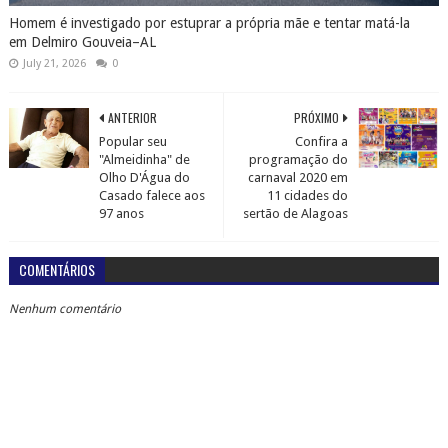
Homem é investigado por estuprar a própria mãe e tentar matá-la
em Delmiro Gouveia–AL
July 21, 2026
0
ANTERIOR
PRÓXIMO
Popular seu
Confira a
"Almeidinha" de
programação do
Olho D'Água do
carnaval 2020 em
Casado falece aos
11 cidades do
97 anos
sertão de Alagoas
COMENTÁRIOS
Nenhum comentário