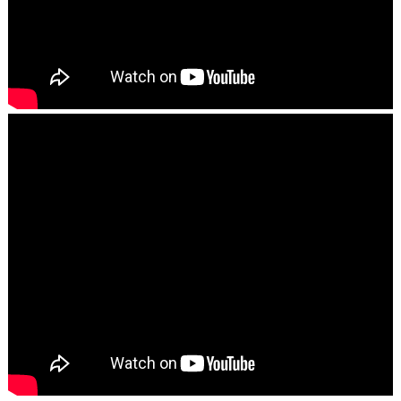
Este site utiliza cookies para melhorar sua experiência e
fornecer serviços personalizados. Ao continuar a navegar,
você concorda com o uso de cookies. Para mais
informações, leia nossa
Política de Privacidade
.
Aceitar