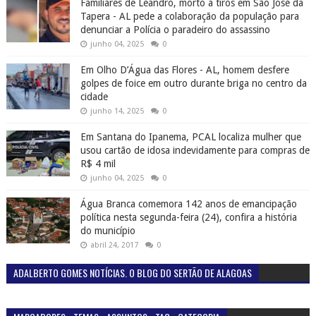
Familiares de Leandro, morto a tiros em São José da
Tapera - AL pede a colaboração da população para
denunciar a Polícia o paradeiro do assassino
junho 04, 2025
0
Em Olho D’Água das Flores - AL, homem desfere
golpes de foice em outro durante briga no centro da
cidade
junho 14, 2025
0
Em Santana do Ipanema, PCAL localiza mulher que
usou cartão de idosa indevidamente para compras de
R$ 4 mil
junho 04, 2025
0
Água Branca comemora 142 anos de emancipação
política nesta segunda-feira (24), confira a história
do município
abril 24, 2017
0
ADALBERTO GOMES NOTÍCIAS. O BLOG DO SERTÃO DE ALAGOAS