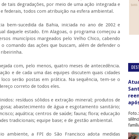
 de tais degradações, por meio de uma ação integrada e
e federais, todos com atribuição na esfera ambiental.
ia bem-sucedida da Bahia, iniciada no ano de 2002 e
dual daquele estado. Em Alagoas, o programa começou a
versos municípios margeados pelo Velho Chico, cabendo
as o comando das ações que buscam, além de defender o
 ribeirinha.
nejada com, pelo menos, quatro meses de antecedência.
DES
ização e de cada uma das equipes discutem quais cidades
n loco serão postas em prática. Na sequência, tem-se o
Atua
ereço correto de todos eles.
San
ree
nidos: resíduos sólidos e extração mineral; produtos de
apó
igosa; abastecimento de água e esgotamento sanitário;
isco; aquática; centros de saúde; fauna; flora; educação
Foto.
silên
des tradicionais; equipe base; e de gestão ambiental.
famíl
o ambiente, a FPI do São Francisco adota medidas