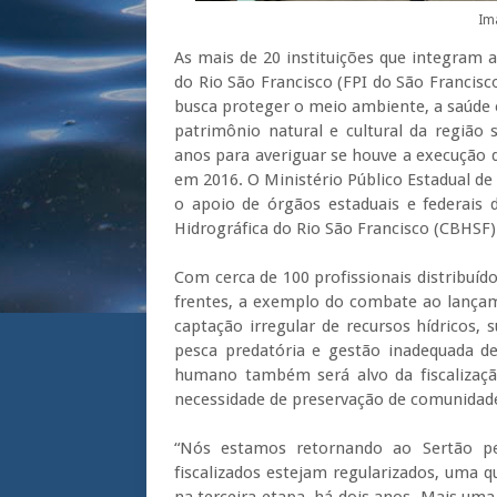
Im
As mais de 20 instituições que integram a
do Rio São Francisco (FPI do São Francisc
busca proteger o meio ambiente, a saúde 
patrimônio natural e cultural da região s
anos para averiguar se houve a execução d
em 2016. O Ministério Público Estadual d
o apoio de órgãos estaduais e federais
Hidrográfica do Rio São Francisco (CBHSF)
Com cerca de 100 profissionais distribuído
frentes, a exemplo do combate ao lançame
captação irregular de recursos hídricos, 
pesca predatória e gestão inadequada de
humano também será alvo da fiscalização
necessidade de preservação de comunidade
“Nós estamos retornando ao Sertão pe
fiscalizados estejam regularizados, uma q
na terceira etapa, há dois anos. Mais uma