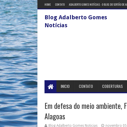
HOME
CONTATO
ADALBERTO GOMES NOTÍCIAS - O BLOG DO SERTÃO DE 
Blog Adalberto Gomes
Notícias
INICIO
CONTATO
COBERTURAS
Em defesa do meio ambiente, F
Alagoas
Blog Adalberto Gomes Noticias
novembro 05