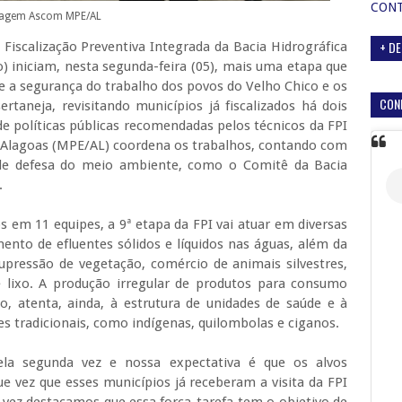
CON
agem Ascom MPE/AL
+ DE
 Fiscalização Preventiva Integrada da Bacia Hidrográfica
o) iniciam, nesta segunda-feira (05), mais uma etapa que
e a segurança do trabalho dos povos do Velho Chico e os
CON
ertaneja, revisitando municípios já fiscalizados há dois
e políticas públicas recomendadas pelos técnicos da FPI
e Alagoas (MPE/AL) coordena os trabalhos, contando com
 de defesa do meio ambiente, como o Comitê da Bacia
.
s em 11 equipes, a 9ª etapa da FPI vai atuar em diversas
nto de efluentes sólidos e líquidos nas águas, além da
supressão de vegetação, comércio de animais silvestres,
 lixo. A produção irregular de produtos para consumo
, atenta, ainda, à estrutura de unidades de saúde e à
s tradicionais, como indígenas, quilombolas e ciganos.
la segunda vez e nossa expectativa é que os alvos
ue vez que esses municípios já receberam a visita da FPI
 vez destacamos que essa força-tarefa tem o objetivo de