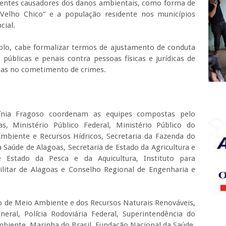
agentes causadores dos danos ambientais, como forma de
elho Chico” e a população residente nos municípios
cial.
mplo, cabe formalizar termos de ajustamento de conduta
 públicas e penais contra pessoas físicas e jurídicas de
adas no cometimento de crimes.
ínia Fragoso coordenam as equipes compostas pelo
s, Ministério Público Federal, Ministério Público do
Ambiente e Recursos Hídricos, Secretaria da Fazenda do
 Saúde de Alagoas, Secretaria de Estado da Agricultura e
e Estado da Pesca e da Aquicultura, Instituto para
Militar de Alagoas e Conselho Regional de Engenharia e
o de Meio Ambiente e dos Recursos Naturais Renováveis,
ral, Polícia Rodoviária Federal, Superintendência do
mbiente, Marinha do Brasil, Fundação Nacional da Saúde,