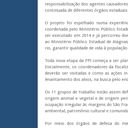
responsabilização dos agentes causadores
continuada de diferentes órgãos estaduais 
O projeto foi espelhado numa experiênc
coordenada pelo Ministério Público Esta
ser executado em 2014 e já percorreu di
ao Ministério Público Estadual de Alago
rio, garantir qualidade de vida à população
Toda nova etapa da FPI começa a ser pla
Inicialmente, os coordenadores da fiscal
deverão ser visitadas e como as ações i
levantamento dos alvos, na busca pelo end
Os 11 grupos de trabalho estão assim defi
origem animal e vegetal e de origem per
ocupação irregular às margens do São Franc
ambiental; patrimônio cultural e comunida
Por meio dos órgãos de defesa do mei