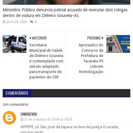
Ministério Público denuncia policial acusado de executar dois colegas
dentro de viatura em Delmiro Gouveia–AL
June 26, 2026
0
ANTERIOR
PRÓXIMO
Secretaria
Aprovados do
Municipal de Saúde
Concurso da
de Delmiro Gouveia
Prefeitura de
é contemplada com
Tacaratu-PE
veículo adaptado
cobram
para transporte de
Homologação
pacientes do CER
COMENTÁRIOS
Um comentário:
UNKNOWN
31 de outubro de 2018 às 14:33
Afffffff, só São José da tapera se livra da justiça é curada,
porque será?