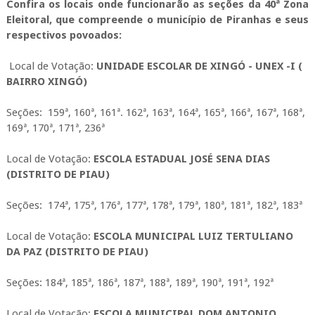
Confira os locais onde funcionarão as seções da 40ª Zona
Eleitoral, que compreende o município de Piranhas e seus
respectivos povoados:
Local de Votação:
UNIDADE ESCOLAR DE XINGÓ - UNEX -I (
BAIRRO XINGÓ)
Seções: 159ª, 160ª, 161ª. 162ª, 163ª, 164ª, 165ª, 166ª, 167ª, 168ª,
169ª, 170ª, 171ª, 236ª
Local de Votação:
ESCOLA ESTADUAL JOSÉ SENA DIAS
(DISTRITO DE PIAU)
Seções: 174ª, 175ª, 176ª, 177ª, 178ª, 179ª, 180ª, 181ª, 182ª, 183ª
Local de Votação:
ESCOLA MUNICIPAL LUIZ TERTULIANO
DA PAZ (DISTRITO DE PIAU)
Seções: 184ª, 185ª, 186ª, 187ª, 188ª, 189ª, 190ª, 191ª, 192ª
Local de Votação:
ESCOLA MUNICIPAL DOM ANTONIO