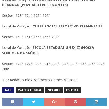
BRANDÃO (POVOADO ENTREMONTES)
Seções: 193ª, 194ª, 195ª, 196ª
Local de Votação:
CLUBE SOCIAL ESPORTIVO PIRANHENSE
Seções: 150ª, 151ª, 155ª, 156ª, 234ª
Local de Votação:
ESCOLA ESTADUAL UNEX II (NOSSA
SENHORA DA SAÚDE)
Seções: 198ª, 199ª, 200ª, 201ª, 202ª, 203ª, 204ª, 205ª, 206ª, 207ª,
208ª
Por Redação Blog Adalberto Gomes Notícias
TAGS:
MATÉRIA AUTORAL
PIRANHAS
POLÍTICA