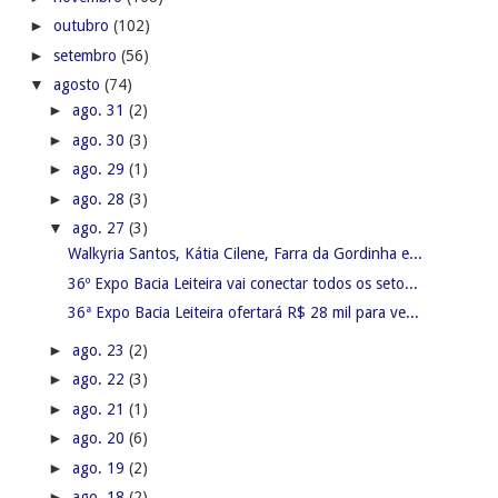
►
outubro
(102)
►
setembro
(56)
▼
agosto
(74)
►
ago. 31
(2)
►
ago. 30
(3)
►
ago. 29
(1)
►
ago. 28
(3)
▼
ago. 27
(3)
Walkyria Santos, Kátia Cilene, Farra da Gordinha e...
36º Expo Bacia Leiteira vai conectar todos os seto...
36ª Expo Bacia Leiteira ofertará R$ 28 mil para ve...
►
ago. 23
(2)
►
ago. 22
(3)
►
ago. 21
(1)
►
ago. 20
(6)
►
ago. 19
(2)
►
ago. 18
(2)