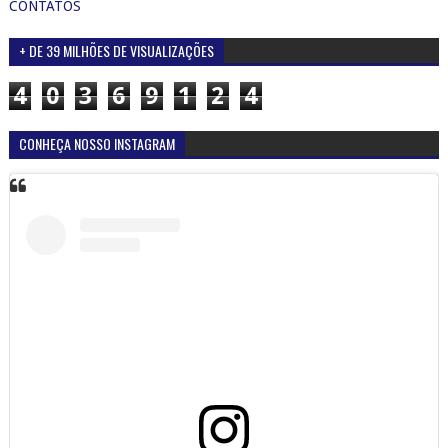
CONTATOS
+ DE 39 MILHÕES DE VISUALIZAÇÕES
4
0
3
6
9
1
2
4
CONHEÇA NOSSO INSTAGRAM