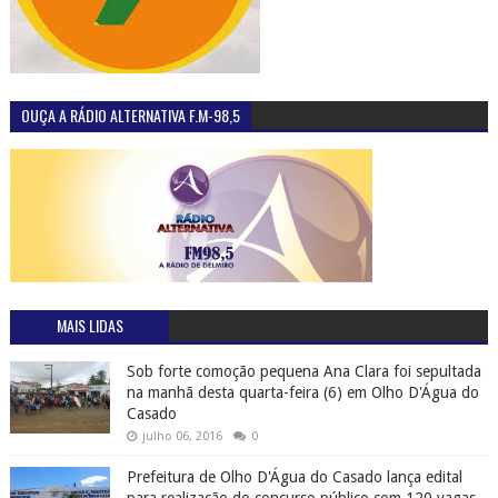
OUÇA A RÁDIO ALTERNATIVA F.M-98,5
MAIS LIDAS
Sob forte comoção pequena Ana Clara foi sepultada
na manhã desta quarta-feira (6) em Olho D'Água do
Casado
julho 06, 2016
0
Prefeitura de Olho D'Água do Casado lança edital
para realização do concurso público com 120 vagas