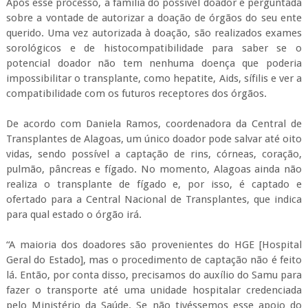
Após esse processo, a família do possível doador é perguntada
sobre a vontade de autorizar a doação de órgãos do seu ente
querido. Uma vez autorizada à doação, são realizados exames
sorológicos e de histocompatibilidade para saber se o
potencial doador não tem nenhuma doença que poderia
impossibilitar o transplante, como hepatite, Aids, sífilis e ver a
compatibilidade com os futuros receptores dos órgãos.
De acordo com Daniela Ramos, coordenadora da Central de
Transplantes de Alagoas, um único doador pode salvar até oito
vidas, sendo possível a captação de rins, córneas, coração,
pulmão, pâncreas e fígado. No momento, Alagoas ainda não
realiza o transplante de fígado e, por isso, é captado e
ofertado para a Central Nacional de Transplantes, que indica
para qual estado o órgão irá.
“A maioria dos doadores são provenientes do HGE [Hospital
Geral do Estado], mas o procedimento de captação não é feito
lá. Então, por conta disso, precisamos do auxílio do Samu para
fazer o transporte até uma unidade hospitalar credenciada
pelo Ministério da Saúde. Se não tivéssemos esse apoio do