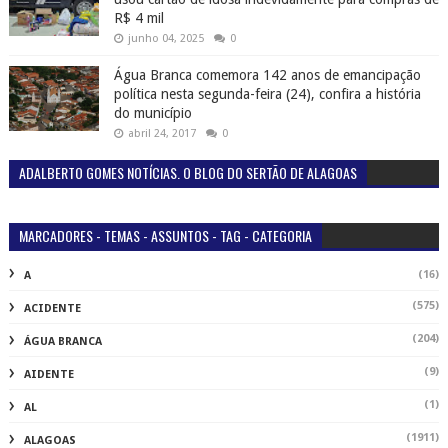
R$ 4 mil
junho 04, 2025
0
Água Branca comemora 142 anos de emancipação
política nesta segunda-feira (24), confira a história
do município
abril 24, 2017
0
ADALBERTO GOMES NOTÍCIAS. O BLOG DO SERTÃO DE ALAGOAS
MARCADORES - TEMAS - ASSUNTOS - TAG - CATEGORIA
(16)
A
(575)
ACIDENTE
(204)
ÁGUA BRANCA
(9)
AIDENTE
(1)
AL
(1911)
ALAGOAS