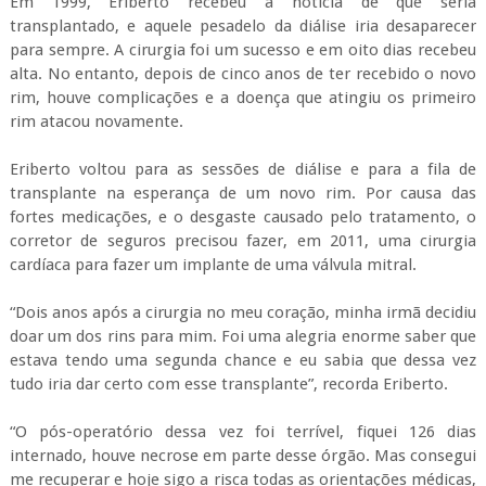
Em 1999, Eriberto recebeu a notícia de que seria
transplantado, e aquele pesadelo da diálise iria desaparecer
para sempre. A cirurgia foi um sucesso e em oito dias recebeu
alta. No entanto, depois de cinco anos de ter recebido o novo
rim, houve complicações e a doença que atingiu os primeiro
rim atacou novamente.
Eriberto voltou para as sessões de diálise e para a fila de
transplante na esperança de um novo rim. Por causa das
fortes medicações, e o desgaste causado pelo tratamento, o
corretor de seguros precisou fazer, em 2011, uma cirurgia
cardíaca para fazer um implante de uma válvula mitral.
“Dois anos após a cirurgia no meu coração, minha irmã decidiu
doar um dos rins para mim. Foi uma alegria enorme saber que
estava tendo uma segunda chance e eu sabia que dessa vez
tudo iria dar certo com esse transplante”, recorda Eriberto.
“O pós-operatório dessa vez foi terrível, fiquei 126 dias
internado, houve necrose em parte desse órgão. Mas consegui
me recuperar e hoje sigo a risca todas as orientações médicas,