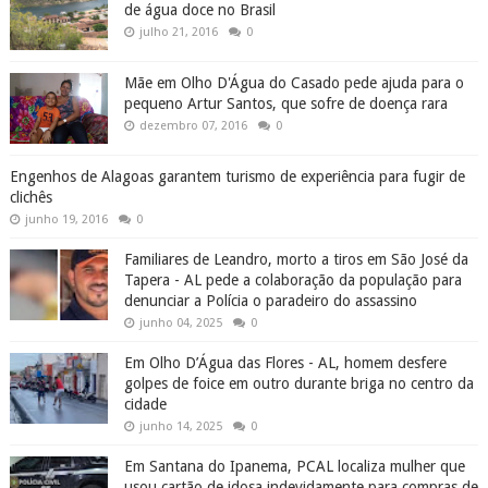
de água doce no Brasil
julho 21, 2016
0
Mãe em Olho D'Água do Casado pede ajuda para o
pequeno Artur Santos, que sofre de doença rara
dezembro 07, 2016
0
Engenhos de Alagoas garantem turismo de experiência para fugir de
clichês
junho 19, 2016
0
Familiares de Leandro, morto a tiros em São José da
Tapera - AL pede a colaboração da população para
denunciar a Polícia o paradeiro do assassino
junho 04, 2025
0
Em Olho D’Água das Flores - AL, homem desfere
golpes de foice em outro durante briga no centro da
cidade
junho 14, 2025
0
Em Santana do Ipanema, PCAL localiza mulher que
usou cartão de idosa indevidamente para compras de