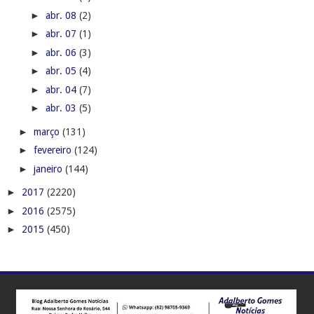
►
abr. 08
(2)
►
abr. 07
(1)
►
abr. 06
(3)
►
abr. 05
(4)
►
abr. 04
(7)
►
abr. 03
(5)
►
março
(131)
►
fevereiro
(124)
►
janeiro
(144)
►
2017
(2220)
►
2016
(2575)
►
2015
(450)