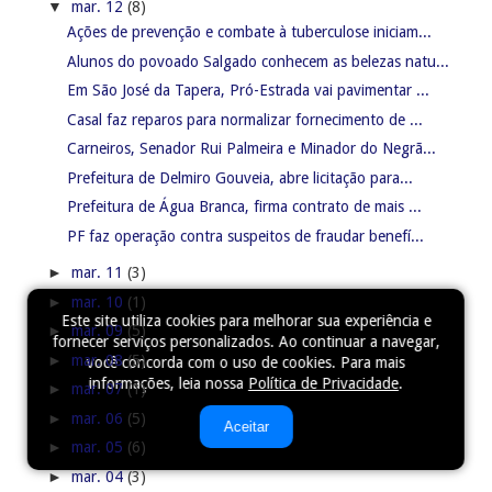
▼
mar. 12
(8)
Ações de prevenção e combate à tuberculose iniciam...
Alunos do povoado Salgado conhecem as belezas natu...
Em São José da Tapera, Pró-Estrada vai pavimentar ...
Casal faz reparos para normalizar fornecimento de ...
Carneiros, Senador Rui Palmeira e Minador do Negrã...
Prefeitura de Delmiro Gouveia, abre licitação para...
Prefeitura de Água Branca, firma contrato de mais ...
PF faz operação contra suspeitos de fraudar benefí...
►
mar. 11
(3)
►
mar. 10
(1)
Este site utiliza cookies para melhorar sua experiência e
►
mar. 09
(5)
fornecer serviços personalizados. Ao continuar a navegar,
►
mar. 08
(5)
você concorda com o uso de cookies. Para mais
informações, leia nossa
Política de Privacidade
.
►
mar. 07
(1)
►
mar. 06
(5)
Aceitar
►
mar. 05
(6)
►
mar. 04
(3)