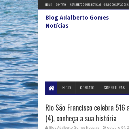
HOME
CONTATO
ADALBERTO GOMES NOTÍCIAS - O BLOG DO SERTÃO DE 
Blog Adalberto Gomes
Notícias
INICIO
CONTATO
COBERTURAS
Rio São Francisco celebra 516 
(4), conheça a sua história
Blog Adalberto Gomes Noticias
outubro 04, 