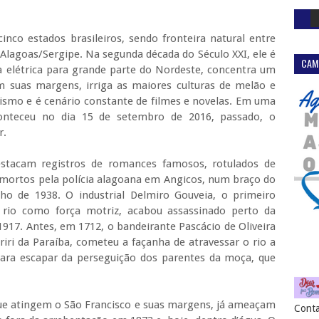
inco estados brasileiros, sendo fronteira natural entre
lagoas/Sergipe. Na segunda década do Século XXI, ele é
CAM
a elétrica para grande parte do Nordeste, concentra um
m suas margens, irriga as maiores culturas de melão e
rismo e é cenário constante de filmes e novelas. Em uma
conteceu no dia 15 de setembro de 2016, passado, o
r.
estacam registros de romances famosos, rotulados de
 mortos pela polícia alagoana em Angicos, num braço do
ho de 1938. O industrial Delmiro Gouveia, o primeiro
 rio como força motriz, acabou assassinado perto da
917. Antes, em 1712, o bandeirante Pascácio de Oliveira
iri da Paraíba, cometeu a façanha de atravessar o rio a
para escapar da perseguição dos parentes da moça, que
e atingem o São Francisco e suas margens, já ameaçam
Conta