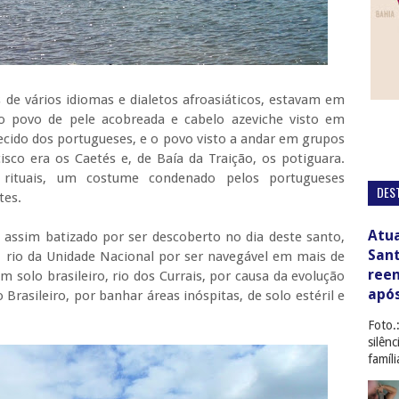
 de vários idiomas e dialetos afroasiáticos, estavam em
lo povo de pele acobreada e cabelo azeviche visto em
ecido dos portugueses, e o povo visto a andar em grupos
sco era os Caetés e, de Baía da Traição, os potiguara.
rituais, um costume condenado pelos portugueses
DES
ntes.
Atua
 assim batizado por ser descoberto no dia deste santo,
San
, rio da Unidade Nacional por ser navegável em mais de
ree
solo brasileiro, rio dos Currais, por causa da evolução
apó
Brasileiro, por banhar áreas inóspitas, de solo estéril e
Foto.
silên
famíl