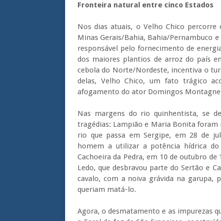
Fronteira natural entre cinco Estados
Nos dias atuais, o Velho Chico percorre c
Minas Gerais/Bahia, Bahia/Pernambuco e A
responsável pelo fornecimento de energi
dos maiores plantios de arroz do país e
cebola do Norte/Nordeste, incentiva o tu
delas, Velho Chico, um fato trágico a
afogamento do ator Domingos Montagne
Nas margens do rio quinhentista, se d
tragédias: Lampião e Maria Bonita foram
rio que passa em Sergipe, em 28 de jul
homem a utilizar a potência hídrica do
Cachoeira da Pedra, em 10 de outubro de 1
Ledo, que desbravou parte do Sertão e Car
cavalo, com a noiva grávida na garupa, 
queriam matá-lo.
Agora, o desmatamento e as impurezas qu