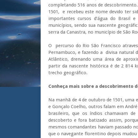
completando 516 anos de descobrimento. 
1501, e recebeu este nome devido ter si
importantes cursos d’água do Brasil 
municípios, sendo sua nascente geográfic
serra da Canastra, no município de São R
O percurso do Rio São Francisco atraves
Pernambuco, e fazendo a divisa natural 
Atlântico, drenando uma área de apro
partir da nascente histórica é de 2 81
trecho geográfico.
Conheça mais sobre a descobrimento do
Na manhã de 4 de outubro de 1501, uma 
e Gonçalo Coelho, outros falam em André 
brasileiro, que os índios chamavam de 
descoberto e fora batizado assim, porqu
mesmos comandantes haviam passado no li
que o navegante florentino depois mudou p