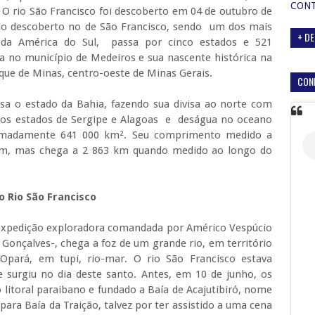
CON
O rio São Francisco foi descoberto em 04 de outubro de
do descoberto no de São Francisco, sendo um dos mais
+ DE
e da América do Sul, passa por cinco estados e 521
a no município de Medeiros e sua nascente histórica na
oque de Minas, centro-oeste de Minas Gerais.
CON
sa o estado da Bahia, fazendo sua divisa ao norte com
dos estados de Sergipe e Alagoas e deságua no oceano
ximadamente 641 000 km². Seu comprimento medido a
4 km, mas chega a 2 863 km quando medido ao longo do
 Rio São Francisco
expedição exploradora comandada por Américo Vespúcio
Gonçalves-, chega a foz de um grande rio, em território
Opará, em tupi, rio-mar. O rio São Francisco estava
e surgiu no dia deste santo. Antes, em 10 de junho, os
toral paraibano e fundado a Baía de Acajutibiró, nome
ara Baía da Traição, talvez por ter assistido a uma cena