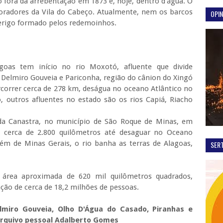
o fora da arrebentação em 1873 e, hoje, dentro d’água. O
radores da Vila do Cabeço. Atualmente, nem os barcos
OPIN
perigo formado pelos redemoinhos.
oas tem início no rio Moxotó, afluente que divide
Delmiro Gouveia e Pariconha, região do cânion do Xingó
rrer cerca de 278 km, deságua no oceano Atlântico no
 outros afluentes no estado são os rios Capiá, Riacho
 da Canastra, no município de São Roque de Minas, em
e cerca de 2.800 quilômetros até desaguar no Oceano
lém de Minas Gerais, o rio banha as terras de Alagoas,
SER
 área aproximada de 620 mil quilômetros quadrados,
ção de cerca de 18,2 milhões de pessoas.
miro Gouveia, Olho D'Água do Casado, Piranhas e
arquivo pessoal Adalberto Gomes