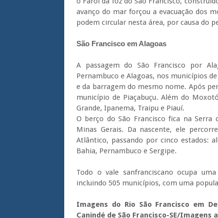
o Farol da foz do São Francisco, construíd
avanço do mar forçou a evacuação dos mo
podem circular nesta área, por causa do 
São Francisco em Alagoas
A passagem do São Francisco por Alag
Pernambuco e Alagoas, nos municípios de 
e da barragem do mesmo nome. Após perco
município de Piaçabuçu. Além do Moxotó,
Grande, Ipanema, Traipu e Piauí.
O berço do São Francisco fica na Serra
Minas Gerais. Da nascente, ele percorr
Atlântico, passando por cinco estados: a
Bahia, Pernambuco e Sergipe.
Todo o vale sanfranciscano ocupa uma
incluindo 505 municípios, com uma popula
Imagens do Rio São Francisco em Del
Canindé de São Francisco-SE/Imagens 