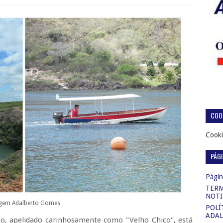
COOK
Cooki
PÁG
Página
TERM
NOTI
gem Adalberto Gomes
POLÍ
ADAL
sco, apelidado carinhosamente como "Velho Chico", está