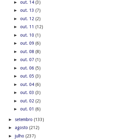
►
out. 05
(3)
►
out. 04
(6)
►
out. 03
(3)
►
out. 02
(2)
►
out. 01
(6)
►
setembro
(133)
►
agosto
(212)
►
julho
(237)
►
junho
(214)
►
maio
(209)
►
abril
(178)
►
março
(257)
►
fevereiro
(183)
►
janeiro
(164)
►
2016
(2575)
►
2015
(450)