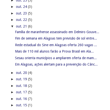
Em Alagoas, ações alertam para a prevenção do Cânc...
►
out. 20
(4)
►
out. 19
(5)
►
out. 18
(2)
►
out. 17
(5)
►
out. 16
(7)
►
out. 15
(1)
►
out. 14
(3)
►
out. 13
(7)
►
out. 12
(2)
►
out. 11
(12)
►
out. 10
(1)
►
out. 09
(6)
►
out. 08
(8)
►
out. 07
(1)
►
out. 06
(5)