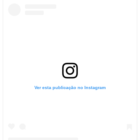
Ver esta publicação no Instagram
Uma publicação partilhada por Blog Adalberto Gomes Noticias (@blogadalbertogomesnoticiass)
CONHEÇA NOSSA PÁGINA NO FACEBOOK
NOTÍCIAS DOS 26 MUNICÍPIOS DO SERTÃO DE ALAGOAS