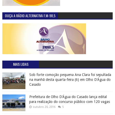
MAIS LIDAS
Sob forte comoção pequena Ana Clara foi sepultada
na manhã desta quarta-feira (6) em Olho D'Água do
Casado
Prefeitura de Olho D'Água do Casado lança edital
para realização do concurso público com 120 vagas
outubro 20, 2016
5
Mãe em Olho D'Água do Casado pede ajuda para o
pequeno Artur Santos, que sofre de doença rara
Maristela Sena Dias é a nova prefeita eleita de
Piranhas
outubro 02, 2016
0
Piranhas é um dos 10 melhores lugares para banho
de água doce no Brasil