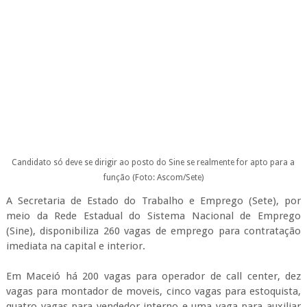
função
(Foto: Ascom/Sete)
A Secretaria de Estado do Trabalho e Emprego (Sete), por
meio da Rede Estadual do Sistema Nacional de Emprego
(Sine), disponibiliza 260 vagas de emprego para contratação
imediata na capital e interior.
Em Maceió há 200 vagas para operador de call center, dez
vagas para montador de moveis, cinco vagas para estoquista,
quatro vagas para vendedor interno e uma vaga para auxiliar
de merchandising, borracheiro, marmorista, promotor de
vendas e padeiro.
Em Arapiraca, o posto do Sine está ofertando 14 vagas para
vendedor pracista, dez vagas para gesseiro, duas vagas para
analista de marketing e uma vaga mecânico de automóvel,
bibliotecário, confeiteiro, pizzaiolo, ajudante de piazzaiolo,
vendedor ambulante, comprador e auxiliar administrativo
externo.
O candidato interessado deve procurar um posto da rede