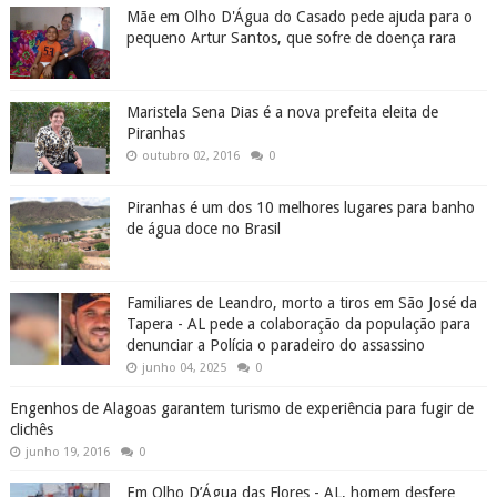
Familiares de Leandro, morto a tiros em São José da
Tapera - AL pede a colaboração da população para
denunciar a Polícia o paradeiro do assassino
junho 04, 2025
0
Engenhos de Alagoas garantem turismo de experiência para fugir de
clichês
junho 19, 2016
0
Em Olho D’Água das Flores - AL, homem desfere
golpes de foice em outro durante briga no centro da
cidade
Em Santana do Ipanema, PCAL localiza mulher que
usou cartão de idosa indevidamente para compras de
R$ 4 mil
Água Branca comemora 142 anos de emancipação
política nesta segunda-feira (24), confira a história
do município
abril 24, 2017
0