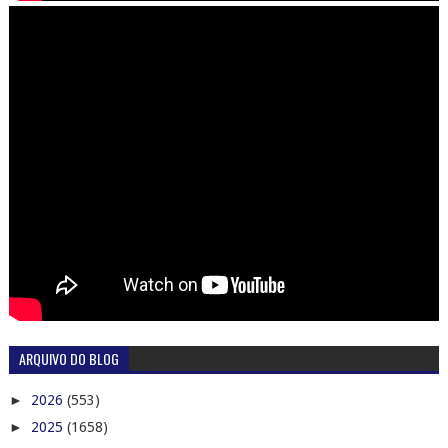
ARQUIVO DO BLOG
►
2026
(553)
►
2025
(1658)
►
2024
(616)
►
2023
(687)
►
2022
(772)
►
2021
(838)
►
2020
(987)
►
2019
(1115)
►
2018
(1314)
▼
2017
(2220)
►
dezembro
(133)
►
novembro
(169)