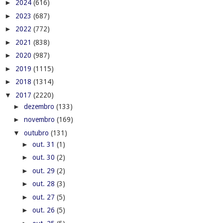
▼
outubro
(131)
►
out. 31
(1)
►
out. 30
(2)
►
out. 29
(2)
►
out. 28
(3)
►
out. 27
(5)
►
out. 26
(5)
►
out. 25
(5)
►
out. 24
(3)
►
out. 23
(5)
►
out. 22
(5)
▼
out. 21
(6)
Família de maranhense assassinado em Delmiro Gouve...
Fim de semana em Alagoas tem previsão de sol entre...
Rede estadual do Sine em Alagoas oferta 260 vagas ...
Mais de 110 mil alunos farão a Prova Brasil em Ala...
Sesau orienta municípios a ampliarem oferta de mam...