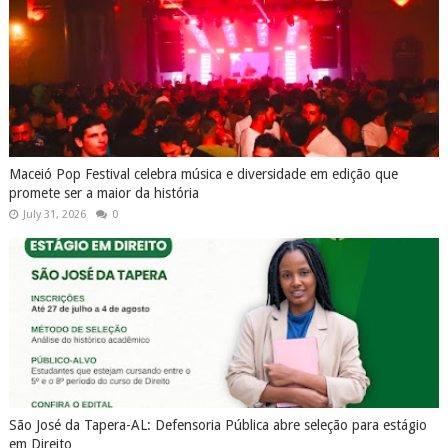
São José da Tapera-AL: Defensoria Pública abre seleção para estágio
em Direito
July 29, 2026
0
PRÓXIMO
Fim de semana em
Alagoas tem
previsão de sol
entre nuvens
COMENTÁRIOS