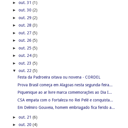
►
out. 31
(1)
►
out. 30
(2)
►
out. 29
(2)
►
out. 28
(3)
►
out. 27
(5)
►
out. 26
(5)
►
out. 25
(5)
►
out. 24
(3)
►
out. 23
(5)
▼
out. 22
(5)
Festa da Padroeira oitava ou novena - CORDEL
Prova Brasil começa em Alagoas nesta segunda-feira...
Piquenique ao ar livre marca comemorações ao Dia I...
CSA empata com o Fortaleza no Rei Pelé e conquista...
Em Delmiro Gouveia, homem embriagado fica ferido a...
►
out. 21
(6)
►
out. 20
(4)