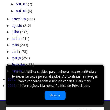
►
out. 02
(2)
►
out. 01
(6)
►
setembro
(133)
►
agosto
(212)
►
julho
(237)
►
junho
(214)
►
maio
(209)
►
abril
(178)
►
março
(257)
►
fevereiro
(183)
►
janeiro
(164)
Este site utiliza cookies para melhorar sua experiência e
fornecer serviços personalizados. Ao continuar a navegar,
►
2016
(2575)
você concorda com o uso de cookies. Para mais
informações, leia nossa
Política de Privacidade
.
►
2015
(450)
Aceitar