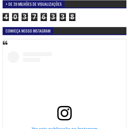
+ DE 39 MILHÕES DE VISUALIZAÇÕES
4
0
3
7
6
3
3
8
CONHEÇA NOSSO INSTAGRAM
Ver esta publicação no Instagram