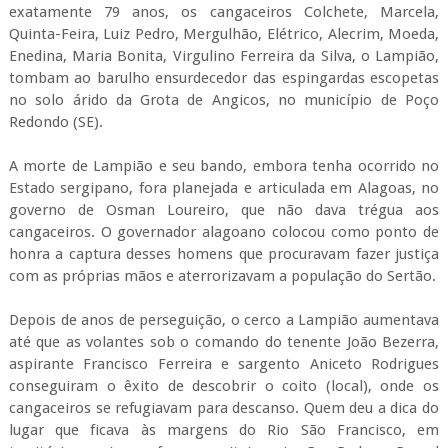
exatamente 79 anos, os cangaceiros Colchete, Marcela,
Quinta-Feira, Luiz Pedro, Mergulhão, Elétrico, Alecrim, Moeda,
Enedina, Maria Bonita, Virgulino Ferreira da Silva, o Lampião,
tombam ao barulho ensurdecedor das espingardas escopetas
no solo árido da Grota de Angicos, no município de Poço
Redondo (SE).
A morte de Lampião e seu bando, embora tenha ocorrido no
Estado sergipano, fora planejada e articulada em Alagoas, no
governo de Osman Loureiro, que não dava trégua aos
cangaceiros. O governador alagoano colocou como ponto de
honra a captura desses homens que procuravam fazer justiça
com as próprias mãos e aterrorizavam a população do Sertão.
Depois de anos de perseguição, o cerco a Lampião aumentava
até que as volantes sob o comando do tenente João Bezerra,
aspirante Francisco Ferreira e sargento Aniceto Rodrigues
conseguiram o êxito de descobrir o coito (local), onde os
cangaceiros se refugiavam para descanso. Quem deu a dica do
lugar que ficava às margens do Rio São Francisco, em