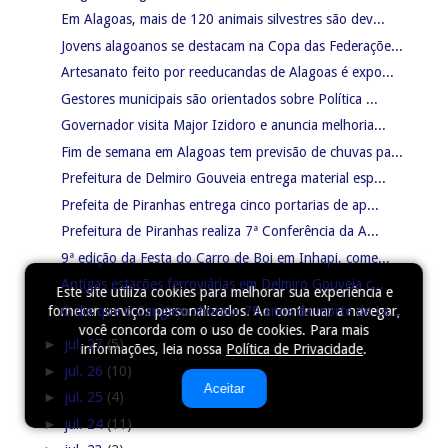
Em Alagoas, mais de 120 animais silvestres são dev...
Jovens alagoanos se destacam na Copa das Federaçõe...
Artesanato feito por reeducandas de Alagoas é expo...
Gestores municipais são orientados sobre Política ...
Governador visita Major Izidoro e anuncia melhoria...
Fim de semana em Alagoas tem previsão de chuvas pa...
Prefeitura de Delmiro Gouveia entrega material esp...
Prefeita de Piranhas entrega cinco portarias de ap...
Prefeitura de Piranhas realiza 7ª Conferência da A...
9ª edição da Festa do Carro de Boi em Inhapi, come...
Antigas estações ferroviárias em Delmiro Gouveia c...
Este site utiliza cookies para melhorar sua experiência e
O dia que o Cangaço chorou: 79 anos da morte de La...
fornecer serviços personalizados. Ao continuar a navegar,
você concorda com o uso de cookies. Para mais
►
jul. 27
(5)
informações, leia nossa
Política de Privacidade
.
►
jul. 26
(10)
Aceitar
►
jul. 25
(4)
►
jul. 24
(11)