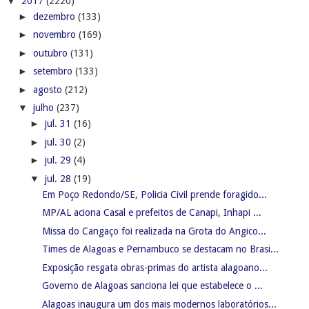
▼
2017
(2220)
►
dezembro
(133)
►
novembro
(169)
►
outubro
(131)
►
setembro
(133)
►
agosto
(212)
▼
julho
(237)
►
jul. 31
(16)
►
jul. 30
(2)
►
jul. 29
(4)
▼
jul. 28
(19)
Em Poço Redondo/SE, Policia Civil prende foragido...
MP/AL aciona Casal e prefeitos de Canapi, Inhapi ...
Missa do Cangaço foi realizada na Grota do Angico...
Times de Alagoas e Pernambuco se destacam no Brasi...
Exposição resgata obras-primas do artista alagoano...
Governo de Alagoas sanciona lei que estabelece o ...
Alagoas inaugura um dos mais modernos laboratórios...