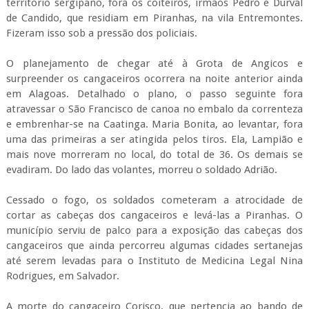
território sergipano, fora os coiteiros, irmãos Pedro e Durval
de Candido, que residiam em Piranhas, na vila Entremontes.
Fizeram isso sob a pressão dos policiais.
O planejamento de chegar até à Grota de Angicos e
surpreender os cangaceiros ocorrera na noite anterior ainda
em Alagoas. Detalhado o plano, o passo seguinte fora
atravessar o São Francisco de canoa no embalo da correnteza
e embrenhar-se na Caatinga. Maria Bonita, ao levantar, fora
uma das primeiras a ser atingida pelos tiros. Ela, Lampião e
mais nove morreram no local, do total de 36. Os demais se
evadiram. Do lado das volantes, morreu o soldado Adrião.
Cessado o fogo, os soldados cometeram a atrocidade de
cortar as cabeças dos cangaceiros e levá-las a Piranhas. O
município serviu de palco para a exposição das cabeças dos
cangaceiros que ainda percorreu algumas cidades sertanejas
até serem levadas para o Instituto de Medicina Legal Nina
Rodrigues, em Salvador.
A morte do cangaceiro Corisco, que pertencia ao bando de