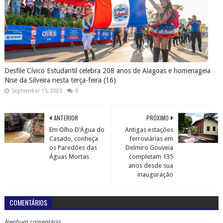
Desfile Cívico Estudantil celebra 208 anos de Alagoas e homenageia
Nise da Silveira nesta terça-feira (16)
September 15, 2025
0
ANTERIOR
PRÓXIMO
Em Olho D'Água do
Antigas estações
Casado, conheça
ferroviárias em
os Paredões das
Delmiro Gouveia
Águas Mortas
completam 135
anos desde sua
inauguração
COMENTÁRIOS
Nenhum comentário