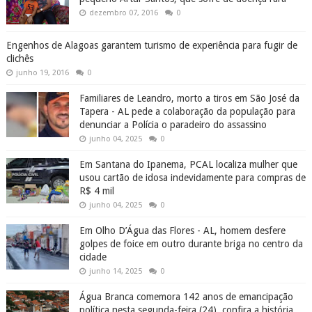
dezembro 07, 2016
0
Engenhos de Alagoas garantem turismo de experiência para fugir de
clichês
junho 19, 2016
0
Familiares de Leandro, morto a tiros em São José da
Tapera - AL pede a colaboração da população para
denunciar a Polícia o paradeiro do assassino
junho 04, 2025
0
Em Santana do Ipanema, PCAL localiza mulher que
usou cartão de idosa indevidamente para compras de
R$ 4 mil
junho 04, 2025
0
Em Olho D’Água das Flores - AL, homem desfere
golpes de foice em outro durante briga no centro da
cidade
junho 14, 2025
0
Água Branca comemora 142 anos de emancipação
política nesta segunda-feira (24), confira a história