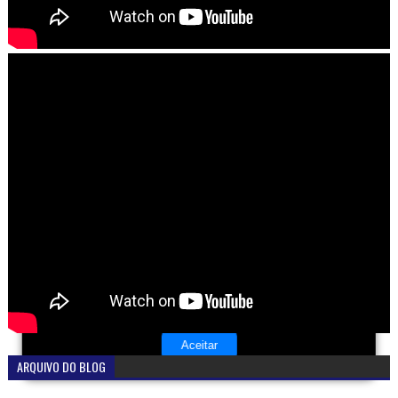
Este site utiliza cookies para melhorar sua experiência e
fornecer serviços personalizados. Ao continuar a navegar,
você concorda com o uso de cookies. Para mais
informações, leia nossa
Política de Privacidade
.
Aceitar
ARQUIVO DO BLOG