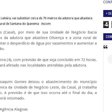
CON
+ DE
Leiteira, vai substituir cerca de 70 metros da adutora que abastece
4
 rural de Santana do Ipanema
Ascom
 (Casal), por meio de sua Unidade de Negócio Bacia
CON
ros da adutora que abastece Olivença e a zona rural de
vitar o desperdício de água por vazamentos e aumentar a
ão.
feira (4), com previsão de que seja concluído em 72 horas.
ará afetado nas localidades atendidas pela adutora.
Joaquim Gomes deixou o abastecimento do município
écnica da Unidade de Negócio Leste, da Casal, já trabalha
o. A previsão é de que isso ocorra até o final do dia, a
será retomado.
Agência Alagoas