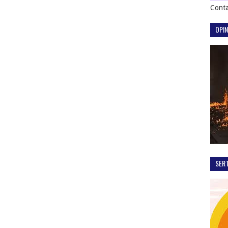
Conta
OPIN
SER