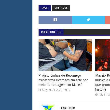
TAGS:
DESTAQUE
RELACIONADOS
Projeto Linhas de Recomeço
Maceió Po
transforma cicatrizes em arte por
música e 
meio da tatuagem em Maceió
que prome
história
August 04, 2026
0
July 31, 
ANTERIOR