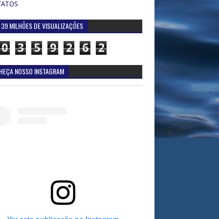
TATOS
 39 MILHÕES DE VISUALIZAÇÕES
0
3
5
9
2
6
2
HEÇA NOSSO INSTAGRAM
Ver esta publicação no Instagram