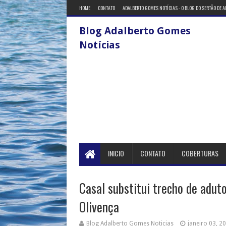
HOME
CONTATO
ADALBERTO GOMES NOTÍCIAS - O BLOG DO SERTÃO DE 
Blog Adalberto Gomes
Notícias
INICIO
CONTATO
COBERTURAS
Casal substitui trecho de adu
Olivença
Blog Adalberto Gomes Noticias
janeiro 03, 2