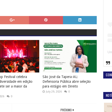
CON
p Festival celebra
São José da Tapera-AL:
diversidade em edição
Defensoria Pública abre seleção
te ser a maior da
para estágio em Direito
July 29, 2026
0
NOTÍ
2026
0
PRÓXIMO