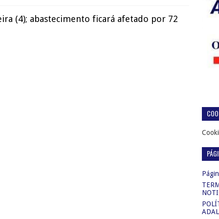
ira (4); abastecimento ficará afetado por 72
COOK
Cooki
PÁG
Página
TERM
NOTI
POLÍ
ADAL