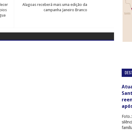
lecer
Alagoas receberá mais uma edição da
pios
campanha Janeiro Branco
Água
DES
Atua
San
ree
apó
Foto.
silên
famíl