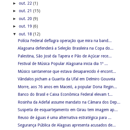
►
out. 22
(1)
►
out. 21
(15)
►
out. 20
(9)
►
out. 19
(6)
▼
out. 18
(12)
Polícia Federal deflagra operação que mira na band...
Alagoana defenderá a Seleção Brasileira na Copa do...
Palestina, São José da Tapera e Pão de Açúcar rece...
Festival de Música Popular Alagoana inicia dia 1º ...
Músico santanense que estava desaparecido é encont...
Vândalos picham a Guarita da Ufal em Delmiro Gouveia
Morre, aos 76 anos em Maceió, a popular Dona Regin...
Banco do Brasil e Caixa Econômica Federal elevam t...
Rosinha da Adefal assume mandato na Câmara dos Dep...
Suspeita de esquartejamento em Girau tem imagem ap...
Reuso de águas é uma alternativa estratégica para ...
Segurança Pública de Alagoas apresenta acusados de...