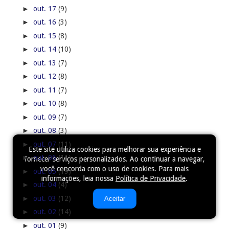
►
out. 17
(9)
►
out. 16
(3)
►
out. 15
(8)
►
out. 14
(10)
►
out. 13
(7)
►
out. 12
(8)
►
out. 11
(7)
►
out. 10
(8)
►
out. 09
(7)
►
out. 08
(3)
►
out. 07
(11)
Este site utiliza cookies para melhorar sua experiência e
►
out. 06
(11)
fornecer serviços personalizados. Ao continuar a navegar,
você concorda com o uso de cookies. Para mais
►
out. 05
(19)
informações, leia nossa
Política de Privacidade
.
►
out. 04
(4)
►
out. 03
(12)
Aceitar
►
out. 02
(14)
►
out. 01
(9)