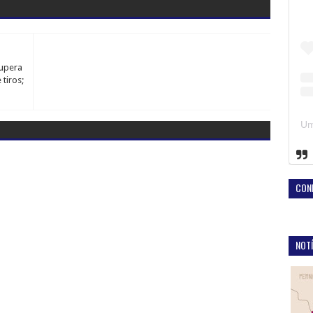
cupera
tiros;
CON
NOTÍ