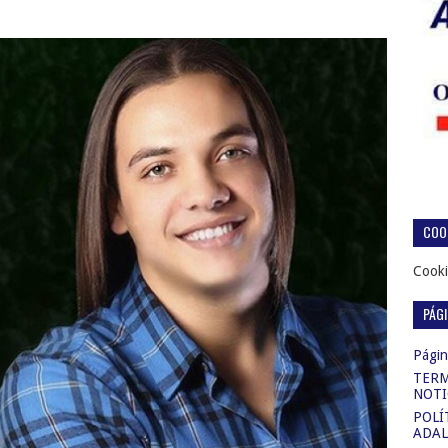
COOK
Cooki
PÁG
Página
TERM
NOTI
POLÍ
ADAL