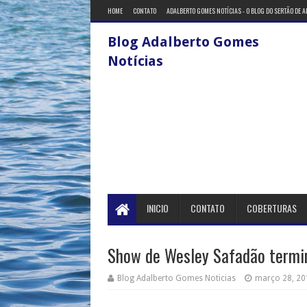
HOME
CONTATO
ADALBERTO GOMES NOTÍCIAS - O BLOG DO SERTÃO DE 
Blog Adalberto Gomes
Notícias
INICIO
CONTATO
COBERTURAS
Show de Wesley Safadão termin
Blog Adalberto Gomes Noticias
março 28, 20