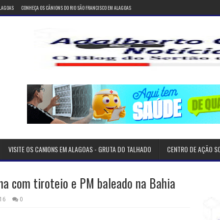
ALAGOAS
CONHEÇA OS CÂNIONS DO RIO SÃO FRANCISCO EM ALAGOAS
VISITE OS CANIONS EM ALAGOAS - GRUTA DO TALHADO
CENTRO DE AÇÃO S
a com tiroteio e PM baleado na Bahia
16
0