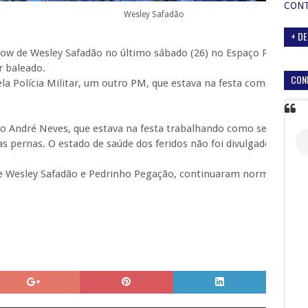
CON
Wesley
Safadão
+ DE
how de
Wesley
Safadão no último sábado (26) no Espaço Praia do F
r baleado.
CON
a Polícia Militar, um outro PM, que estava na festa como espect
omo André Neves, que estava na festa trabalhando como segurança, 
s pernas. O estado de saúde dos feridos não foi divulgado.
de
Wesley
Safadão e Pedrinho Pegação, continuaram normalmente 