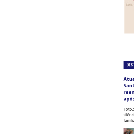
DES
Atua
San
ree
apó
Foto.
silên
famíl