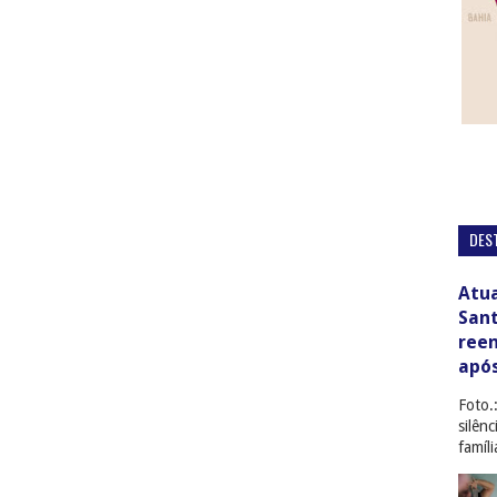
DES
Atua
San
ree
apó
Foto.
silên
famíl