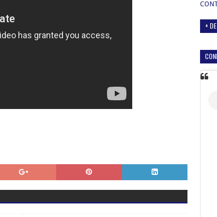
CON
+ DE
CON