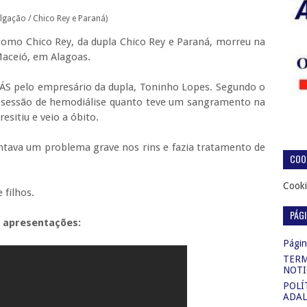
ulgação / Chico Rey e Paraná)
 como Chico
Rey
, da dupla Chico
Rey
e Paraná, morreu na
 Maceió, em Alagoas.
ÁS pelo empresário da dupla, Toninho Lopes. Segundo o
 sessão de hemodiálise quanto teve um sangramento na
resitiu
e veio a óbito.
ntava um problema grave nos rins e fazia tratamento de
COOK
Cooki
 filhos.
PÁG
s apresentações:
Página
TERM
NOTI
POLÍ
ADAL