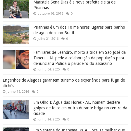
Maristela Sena Dias é a nova prefeita eleita de
Piranhas
outubro 02, 2016
0
Piranhas é um dos 10 melhores lugares para banho
de água doce no Brasil
julho 21, 2016
0
Familiares de Leandro, morto a tiros em São José da
Tapera - AL pede a colaboração da população para
denunciar a Polícia o paradeiro do assassino
junho 04, 2025
0
Engenhos de Alagoas garantem turismo de experiência para fugir de
clichês
junho 19, 2016
0
Em Olho D’Água das Flores - AL, homem desfere
golpes de foice em outro durante briga no centro da
cidade
junho 14, 2025
0
Em Santana do Ipanema, PCAL localiza mulher que