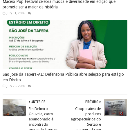
Maceió Pop Festival celebra música e diversidade em edição que
promete ser a maior da história
July 31, 2026
0
São José da Tapera-AL: Defensoria Pública abre seleção para estágio
em Direito
July 29, 2026
0
ANTERIOR
PRÓXIMO
Em Delmiro
Cooperativa de
Gouveia, carro
produtos
abandonado é
agropecuários do
encontrado
Sertão é
pegando fogo no
inaugurada em