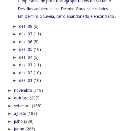
Cooperativa de produtos agropecuários do Sertão é ...
Desafios ambientais em Delmiro Gouveia e cidades ...
Em Delmiro Gouveia, carro abandonado é encontrado ...
►
dez. 08
(6)
►
dez. 07
(11)
►
dez. 06
(8)
►
dez. 05
(10)
►
dez. 04
(5)
►
dez. 03
(11)
►
dez. 02
(10)
►
dez. 01
(10)
►
novembro
(318)
►
outubro
(287)
►
setembro
(168)
►
agosto
(189)
►
julho
(209)
►
junho
(205)