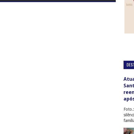
DES
Atua
San
ree
apó
Foto.
silên
famíl