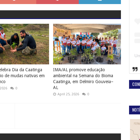
lebra Dia da Caatinga
IMA/AL promove educação
io de mudas nativas em
ambiental na Semana do Bioma
nco
Caatinga, em Delmiro Gouveia–
CON
AL
 2026
0
April 25, 2026
0
NOTÍ