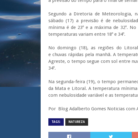
a previsão do tempo para o final de sem
Segundo a Diretoria de Meteorologia, n
sábado (17) a previsão é de nebulosidad
mínima é de 23º e a máxima de 32º. No S
temperaturas variam entre 18º e 34º.
No domingo (18), as regiões do Litor
e chuvas rápidas pela manhã. A temperat
Agreste, o tempo segue com sol entre nuv
34º.
Na segunda-feira (19), o tempo permanec
da Mata e Litoral. A temperatura mínima
com nebulosidade variável e as temperatur
Por Blog Adalberto Gomes Noticias com 
TAGS:
NATUREZA