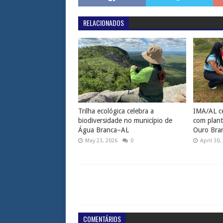
RELACIONADOS
Trilha ecológica celebra a
IMA/AL ce
biodiversidade no município de
com plant
Água Branca–AL
Ouro Bra
May 23, 2026
0
April 30,
COMENTÁRIOS