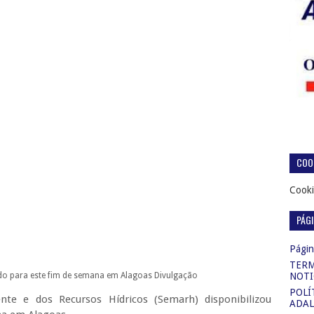
COOK
Cooki
PÁG
Página
TERM
do para este fim de semana em Alagoas
Divulgação
NOTI
POLÍ
te e dos Recursos Hídricos (Semarh) disponibilizou
ADAL