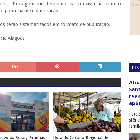
ido’; ‘Protagonismo feminino na convivência com o
: potencial de colaboração.
tos serão sistematizados em formato de publicação.
cia Alagoas
DES
Atua
San
ree
apó
Foto.
silên
famíl
tivo da Setur, Piranhas
Rota do Circuito Regional de