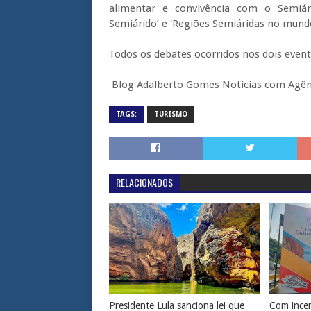
alimentar e convivência com o Semiár
Semiárido’ e ‘Regiões Semiáridas no mundo
Todos os debates ocorridos nos dois even
Blog Adalberto Gomes Noticias com Agên
TAGS:
TURISMO
RELACIONADOS
Presidente Lula sanciona lei que
Com incen