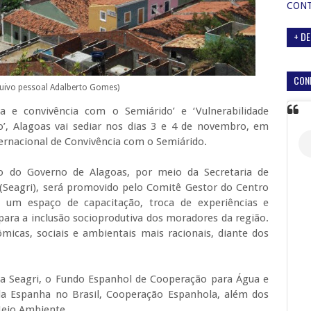
CON
+ DE
CON
uivo pessoal Adalberto Gomes)
a e convivência com o Semiárido’ e ‘Vulnerabilidade
do’, Alagoas vai sediar nos dias 3 e 4 de novembro, em
ternacional de Convivência com o Semiárido.
o do Governo de Alagoas, por meio da Secretaria de
a (Seagri), será promovido pelo Comitê Gestor do Centro
 um espaço de capacitação, troca de experiências e
para a inclusão socioprodutiva dos moradores da região.
ômicas, sociais e ambientais mais racionais, diante dos
 a Seagri, o Fundo Espanhol de Cooperação para Água e
a Espanha no Brasil, Cooperação Espanhola, além dos
Meio Ambiente.