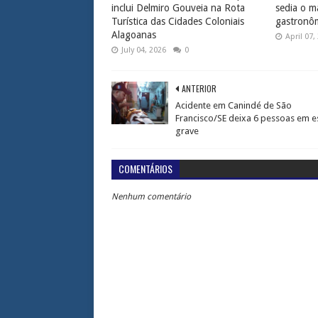
inclui Delmiro Gouveia na Rota
sedia o ma
Turística das Cidades Coloniais
gastronôm
Alagoanas
April 07,
July 04, 2026
0
ANTERIOR
Acidente em Canindé de São
Francisco/SE deixa 6 pessoas em 
grave
COMENTÁRIOS
Nenhum comentário