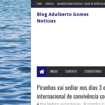
HOME
CONTATO
ADALBERTO GOMES NOTÍCIAS - O BLOG DO SERTÃO DE 
Blog Adalberto Gomes
Notícias
INICIO
CONTATO
COBERTURAS
Piranhas vai sediar nos dias 3
internacional de convivência c
Blog Adalberto Gomes Noticias
novembro 01