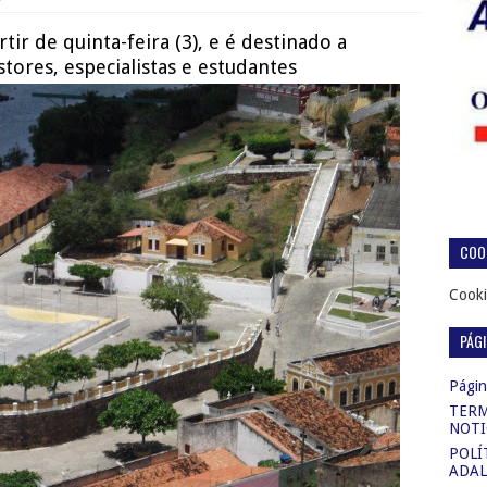
ir de quinta-feira (3), e é destinado a
tores, especialistas e estudantes
COOK
Cooki
PÁG
Página
TERM
NOTI
POLÍ
ADAL