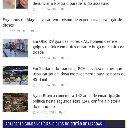
denunciar a Polícia o paradeiro do assassino
junho 04, 2025
0
Engenhos de Alagoas garantem turismo de experiência para fugir de
clichês
junho 19, 2016
0
Em Olho D’Água das Flores - AL, homem desfere
golpes de foice em outro durante briga no centro da
cidade
junho 14, 2025
0
Em Santana do Ipanema, PCAL localiza mulher que
usou cartão de idosa indevidamente para compras de
R$ 4 mil
junho 04, 2025
0
Água Branca comemora 142 anos de emancipação
política nesta segunda-feira (24), confira a história
do município
abril 24, 2017
0
ADALBERTO GOMES NOTÍCIAS. O BLOG DO SERTÃO DE ALAGOAS