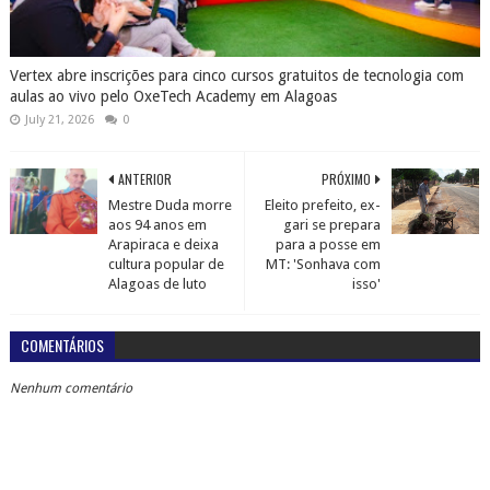
Vertex abre inscrições para cinco cursos gratuitos de tecnologia com
aulas ao vivo pelo OxeTech Academy em Alagoas
July 21, 2026
0
ANTERIOR
PRÓXIMO
Mestre Duda morre
Eleito prefeito, ex-
aos 94 anos em
gari se prepara
Arapiraca e deixa
para a posse em
cultura popular de
MT: 'Sonhava com
Alagoas de luto
isso'
COMENTÁRIOS
Nenhum comentário