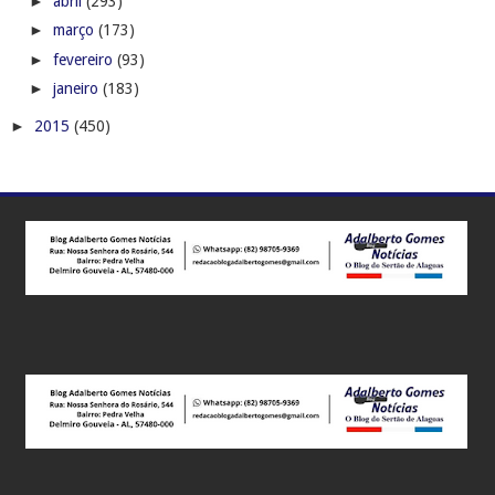
►
abril
(293)
►
março
(173)
►
fevereiro
(93)
►
janeiro
(183)
►
2015
(450)