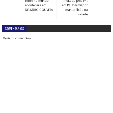
febre no mundo
multada pela FPI
acontecerá em
em R$ 258 mil por
DELMIRO GOUVEIA
manter lixão na
cidade
COMENTÁRIOS
Nenhum comentário