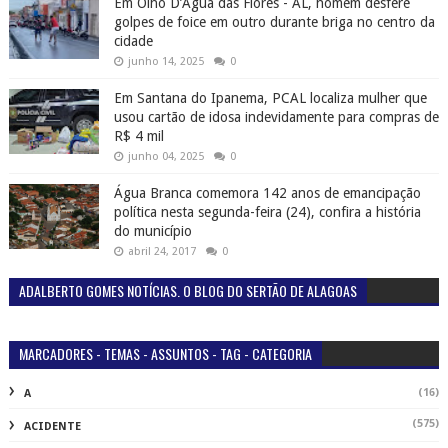
Em Olho D’Água das Flores - AL, homem desfere
golpes de foice em outro durante briga no centro da
cidade
junho 14, 2025
0
Em Santana do Ipanema, PCAL localiza mulher que
usou cartão de idosa indevidamente para compras de
R$ 4 mil
junho 04, 2025
0
Água Branca comemora 142 anos de emancipação
política nesta segunda-feira (24), confira a história
do município
abril 24, 2017
0
ADALBERTO GOMES NOTÍCIAS. O BLOG DO SERTÃO DE ALAGOAS
MARCADORES - TEMAS - ASSUNTOS - TAG - CATEGORIA
(16)
A
(575)
ACIDENTE