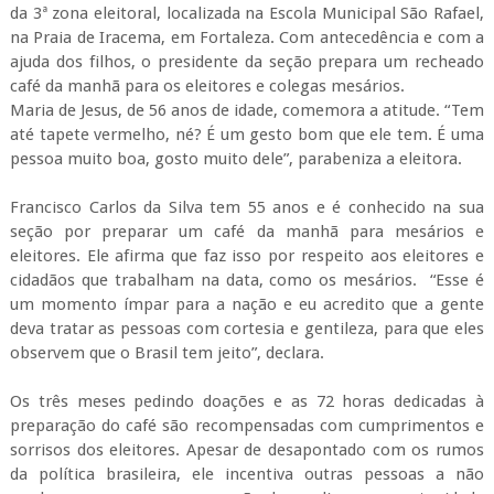
da 3ª zona eleitoral, localizada na Escola Municipal São Rafael,
na Praia de Iracema, em Fortaleza. Com antecedência e com a
ajuda dos filhos, o presidente da seção prepara um recheado
café da manhã para os eleitores e colegas mesários.
Maria de Jesus, de 56 anos de idade, comemora a atitude. “Tem
até tapete vermelho, né? É um gesto bom que ele tem. É uma
pessoa muito boa, gosto muito dele”, parabeniza a eleitora.
Francisco Carlos da Silva tem 55 anos e é conhecido na sua
seção por preparar um café da manhã para mesários e
eleitores. Ele afirma que faz isso por respeito aos eleitores e
cidadãos que trabalham na data, como os mesários. “Esse é
um momento ímpar para a nação e eu acredito que a gente
deva tratar as pessoas com cortesia e gentileza, para que eles
observem que o Brasil tem jeito”, declara.
Os três meses pedindo doações e as 72 horas dedicadas à
preparação do café são recompensadas com cumprimentos e
sorrisos dos eleitores. Apesar de desapontado com os rumos
da política brasileira, ele incentiva outras pessoas a não