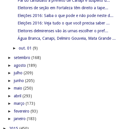
Pai do candidato a prefeito de Canapi é suspeito d...
Eleitores de seção em Fortaleza têm direito a tape...
Eleições 2016: Saiba o que pode e não pode neste d...
Eleições 2016: Veja tudo o que você precisa saber ...
Eleitores delmirenses vão às urnas escolher o pref...
Água Branca, Canapi, Delmiro Gouveia, Mata Grande ...
►
out. 01
(9)
►
setembro
(168)
►
agosto
(189)
►
julho
(209)
►
junho
(205)
►
maio
(250)
►
abril
(293)
►
março
(173)
►
fevereiro
(93)
►
janeiro
(183)
►
2015
(450)